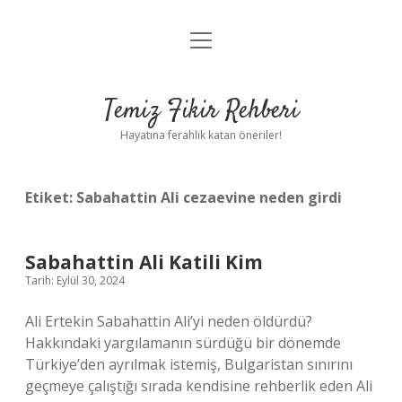
menüyü
Anasayfa
aç
Gizlilik Politikası
Temiz Fikir Rehberi
Yasal Uyarı
Hayatına ferahlık katan öneriler!
Hakkımızda
Etiket:
Sabahattin Ali cezaevine neden girdi
Sabahattin Ali Katili Kim
Tarih: Eylül 30, 2024
Ali Ertekin Sabahattin Ali’yi neden öldürdü?
Hakkındaki yargılamanın sürdüğü bir dönemde
Türkiye’den ayrılmak istemiş, Bulgaristan sınırını
geçmeye çalıştığı sırada kendisine rehberlik eden Ali