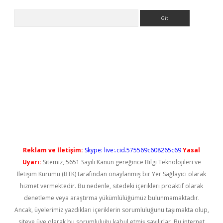
Arama
t güncel
Reklam ve İletişim:
Skype: live:.cid.575569c608265c69
Yasal
Uyarı:
Sitemiz, 5651 Sayılı Kanun gereğince Bilgi Teknolojileri ve
İletişim Kurumu (BTK) tarafından onaylanmış bir Yer Sağlayıcı olarak
hizmet vermektedir. Bu nedenle, sitedeki içerikleri proaktif olarak
denetleme veya araştırma yükümlülüğümüz bulunmamaktadır.
Ancak, üyelerimiz yazdıkları içeriklerin sorumluluğunu taşımakta olup,
siteye üye olarak bu sorumluluğu kabul etmiş sayılırlar. Bu internet