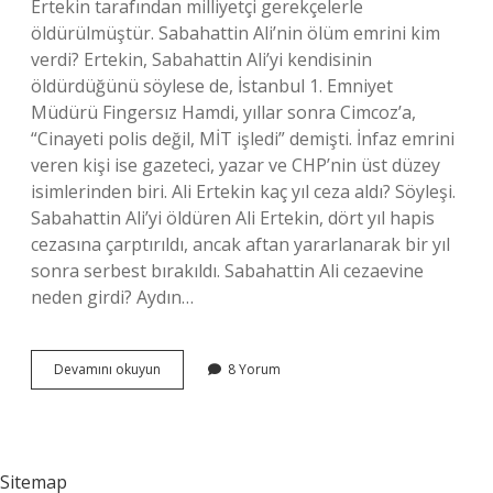
Ertekin tarafından milliyetçi gerekçelerle
öldürülmüştür. Sabahattin Ali’nin ölüm emrini kim
verdi? Ertekin, Sabahattin Ali’yi kendisinin
öldürdüğünü söylese de, İstanbul 1. Emniyet
Müdürü Fingersız Hamdi, yıllar sonra Cimcoz’a,
“Cinayeti polis değil, MİT işledi” demişti. İnfaz emrini
veren kişi ise gazeteci, yazar ve CHP’nin üst düzey
isimlerinden biri. Ali Ertekin kaç yıl ceza aldı? Söyleşi.
Sabahattin Ali’yi öldüren Ali Ertekin, dört yıl hapis
cezasına çarptırıldı, ancak aftan yararlanarak bir yıl
sonra serbest bırakıldı. Sabahattin Ali cezaevine
neden girdi? Aydın…
Sabahattin
Devamını okuyun
8 Yorum
Ali
Katili
Kim
Sitemap