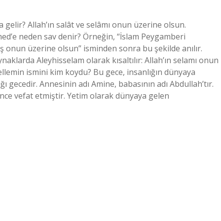
elir? Allah’ın salât ve selâmı onun üzerine olsun.
d’e neden sav denir? Örneğin, “İslam Peygamberi
 onun üzerine olsun” isminden sonra bu şekilde anılır.
naklarda Aleyhisselam olarak kısaltılır: Allah’ın selamı onun
llemin ismini kim koydu? Bu gece, insanlığın dünyaya
 gecedir. Annesinin adı Amine, babasının adı Abdullah’tır.
ce vefat etmiştir. Yetim olarak dünyaya gelen