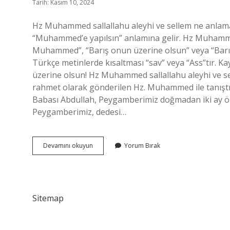
Tarih: Kasım 10, 2024
Hz Muhammed sallallahu aleyhi ve sellem ne anlama g
“Muhammed’e yapılsın” anlamına gelir. Hz Muhamme
Muhammed”, “Barış onun üzerine olsun” veya “Barış
Türkçe metinlerde kısaltması “sav” veya “Ass”tır. Kay
üzerine olsun! Hz Muhammed sallallahu aleyhi ve se
rahmet olarak gönderilen Hz. Muhammed ile tanıştığı
Babası Abdullah, Peygamberimiz doğmadan iki ay ön
Peygamberimiz, dedesi…
Neden
Devamını okuyun
Yorum Bırak
Sallallahu
Aleyhi
Ve
Sellem
Denir
Sitemap