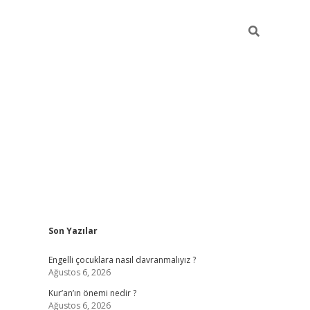
Sidebar
Son Yazılar
elexbet güncel
Engelli çocuklara nasıl davranmalıyız ?
Ağustos 6, 2026
Kur’an’ın önemi nedir ?
Ağustos 6, 2026