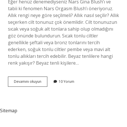
Eğer henüz denemediyseniz Nars Gina Blush’ı ve
tabii ki fenomen Nars Orgasm Blush’ı öneriyoruz.
Allık rengi neye göre seçilmeli? Allık nasıl seçilir? Allık
seçerken cilt tonunuz çok önemlidir. Cilt tonunuzun
sıcak veya soğuk alt tonlara sahip olup olmadığını
göz önünde bulundurun. Sıcak tonlu ciltler
genellikle şeftali veya bronz tonlarını tercih
ederken, soğuk tonlu ciltler pembe veya mavi alt
tonlu allıkları tercih edebilir. Beyaz tenlilere hangi
renk yakışır? Beyaz tenli kişilere…
Beyaz
Devamını okuyun
10 Yorum
Tenliler
Hangi
Renk
Allık
Sitemap