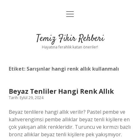
menüyü
Anasayfa
aç
Gizlilik Politikası
Temiz Fikir Rehberi
Yasal Uyarı
Hayatına ferahlık katan öneriler!
Hakkımızda
Etiket:
Sarışınlar hangi renk allık kullanmalı
Beyaz Tenliler Hangi Renk Allık
Tarih: Eylül 29, 2024
Beyaz tenlilere hangi allık verilir? Pastel pembe ve
kahverengimsi pembe allıklar beyaz tenli kişilere en
çok yakışan allık renkleridir. Turuncu ve kırmızı bazlı
bronz allıklar beyaz tenli kişilere pek yakışmıyor.