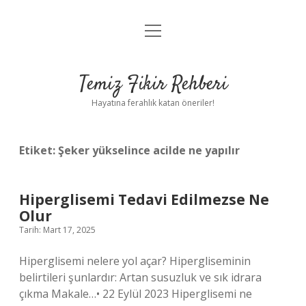
menüyü
Anasayfa
aç
Gizlilik Politikası
Temiz Fikir Rehberi
Yasal Uyarı
Hayatına ferahlık katan öneriler!
Hakkımızda
Etiket:
Şeker yükselince acilde ne yapılır
Hiperglisemi Tedavi Edilmezse Ne
Olur
Tarih: Mart 17, 2025
Hiperglisemi nelere yol açar? Hipergliseminin
belirtileri şunlardır: Artan susuzluk ve sık idrara
çıkma Makale…• 22 Eylül 2023 Hiperglisemi ne