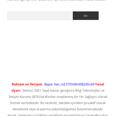
Arama
t güncel
Reklam ve İletişim:
Skype: live:.cid.575569c608265c69
Yasal
Uyarı:
Sitemiz, 5651 Sayılı Kanun gereğince Bilgi Teknolojileri ve
İletişim Kurumu (BTK) tarafından onaylanmış bir Yer Sağlayıcı olarak
hizmet vermektedir. Bu nedenle, sitedeki içerikleri proaktif olarak
denetleme veya araştırma yükümlülüğümüz bulunmamaktadır.
Ancak, üyelerimiz yazdıkları içeriklerin sorumluluğunu taşımakta olup,