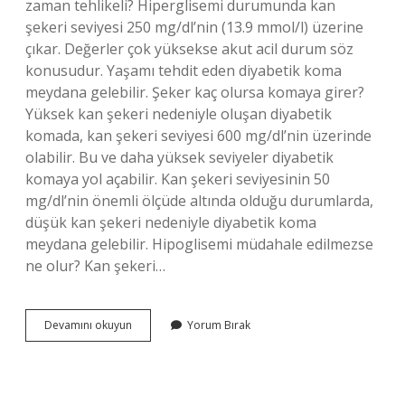
zaman tehlikeli? Hiperglisemi durumunda kan
şekeri seviyesi 250 mg/dl’nin (13.9 mmol/l) üzerine
çıkar. Değerler çok yüksekse akut acil durum söz
konusudur. Yaşamı tehdit eden diyabetik koma
meydana gelebilir. Şeker kaç olursa komaya girer?
Yüksek kan şekeri nedeniyle oluşan diyabetik
komada, kan şekeri seviyesi 600 mg/dl’nin üzerinde
olabilir. Bu ve daha yüksek seviyeler diyabetik
komaya yol açabilir. Kan şekeri seviyesinin 50
mg/dl’nin önemli ölçüde altında olduğu durumlarda,
düşük kan şekeri nedeniyle diyabetik koma
meydana gelebilir. Hipoglisemi müdahale edilmezse
ne olur? Kan şekeri…
Hiperglisemi
Devamını okuyun
Yorum Bırak
Tedavi
Edilmezse
Ne
Olur