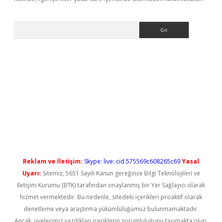
Arama
t güncel
Reklam ve İletişim:
Skype: live:.cid.575569c608265c69
Yasal
Uyarı:
Sitemiz, 5651 Sayılı Kanun gereğince Bilgi Teknolojileri ve
İletişim Kurumu (BTK) tarafından onaylanmış bir Yer Sağlayıcı olarak
hizmet vermektedir. Bu nedenle, sitedeki içerikleri proaktif olarak
denetleme veya araştırma yükümlülüğümüz bulunmamaktadır.
Ancak, üyelerimiz yazdıkları içeriklerin sorumluluğunu taşımakta olup,