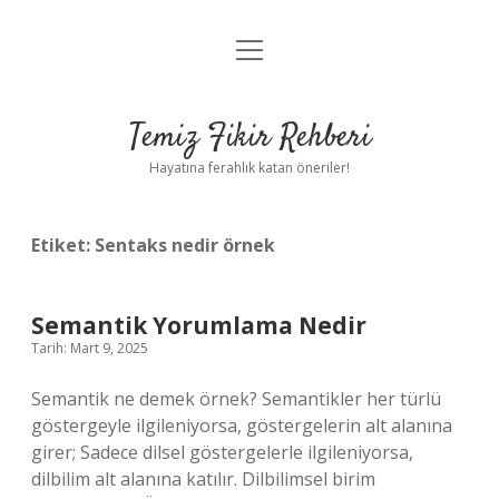
menüyü
Anasayfa
aç
Gizlilik Politikası
Temiz Fikir Rehberi
Yasal Uyarı
Hayatına ferahlık katan öneriler!
Hakkımızda
Etiket:
Sentaks nedir örnek
Semantik Yorumlama Nedir
Tarih: Mart 9, 2025
Semantik ne demek örnek? Semantikler her türlü
göstergeyle ilgileniyorsa, göstergelerin alt alanına
girer; Sadece dilsel göstergelerle ilgileniyorsa,
dilbilim alt alanına katılır. Dilbilimsel birim