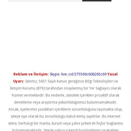
bet güncel
Reklam ve İletişim:
Skype: live:.cid.575569c608265c69
Yasal
Uyarı:
Sitemiz, 5651 Sayılı Kanun gereğince Bilgi Teknolojileri ve
İletişim Kurumu (BTK) tarafından onaylanmış bir Yer Sağlayıcı olarak
hizmet vermektedir. Bu nedenle, sitedeki içerikleri proaktif olarak
denetleme veya araştırma yükümlülüğümüz bulunmamaktadır.
Ancak, üyelerimiz yazdıkları içeriklerin sorumluluğunu taşımakta olup,
siteye üye olarak bu sorumluluğu kabul etmiş sayılırlar. Bu internet
sitesi, herhangi bir marka, kurum veya şahıs şirketi ile hiçbir bağlantısı
bulunmamaktadır. Sitede yalnızca kendi hazırladığımız makaleler