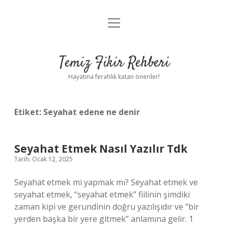
menüyü
Anasayfa
aç
Gizlilik Politikası
Temiz Fikir Rehberi
Yasal Uyarı
Hayatına ferahlık katan öneriler!
Hakkımızda
Etiket:
Seyahat edene ne denir
Seyahat Etmek Nasıl Yazılır Tdk
Tarih: Ocak 12, 2025
Seyahat etmek mi yapmak mı? Seyahat etmek ve
seyahat etmek, “seyahat etmek” fiilinin şimdiki
zaman kipi ve gerundinin doğru yazılışıdır ve “bir
yerden başka bir yere gitmek” anlamına gelir. 1