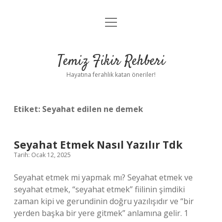
menüyü
Anasayfa
aç
Gizlilik Politikası
Temiz Fikir Rehberi
Yasal Uyarı
Hayatına ferahlık katan öneriler!
Hakkımızda
Etiket:
Seyahat edilen ne demek
Seyahat Etmek Nasıl Yazılır Tdk
Tarih: Ocak 12, 2025
Seyahat etmek mi yapmak mı? Seyahat etmek ve
seyahat etmek, “seyahat etmek” fiilinin şimdiki
zaman kipi ve gerundinin doğru yazılışıdır ve “bir
yerden başka bir yere gitmek” anlamına gelir. 1