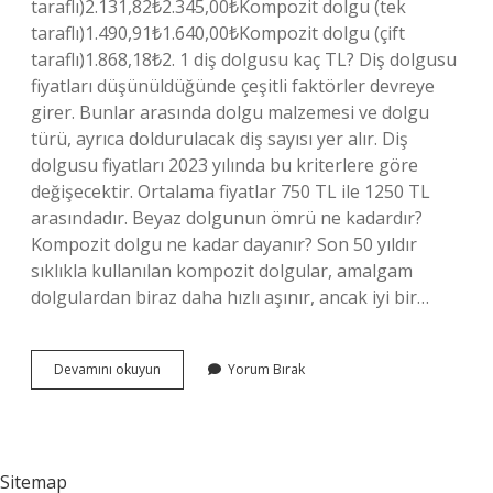
taraflı)2.131,82₺2.345,00₺Kompozit dolgu (tek
taraflı)1.490,91₺1.640,00₺Kompozit dolgu (çift
taraflı)1.868,18₺2. 1 diş dolgusu kaç TL? Diş dolgusu
fiyatları düşünüldüğünde çeşitli faktörler devreye
girer. Bunlar arasında dolgu malzemesi ve dolgu
türü, ayrıca doldurulacak diş sayısı yer alır. Diş
dolgusu fiyatları 2023 yılında bu kriterlere göre
değişecektir. Ortalama fiyatlar 750 TL ile 1250 TL
arasındadır. Beyaz dolgunun ömrü ne kadardır?
Kompozit dolgu ne kadar dayanır? Son 50 yıldır
sıklıkla kullanılan kompozit dolgular, amalgam
dolgulardan biraz daha hızlı aşınır, ancak iyi bir…
Beyaz
Devamını okuyun
Yorum Bırak
Diş
Dolgusu
Ne
Kadar
Sitemap