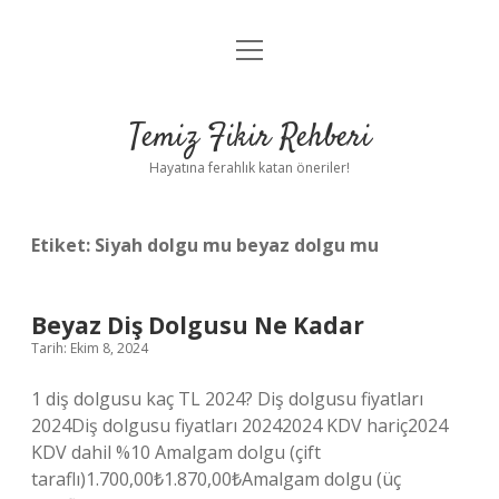
menüyü
Anasayfa
aç
Gizlilik Politikası
Temiz Fikir Rehberi
Yasal Uyarı
Hayatına ferahlık katan öneriler!
Hakkımızda
Etiket:
Siyah dolgu mu beyaz dolgu mu
Beyaz Diş Dolgusu Ne Kadar
Tarih: Ekim 8, 2024
1 diş dolgusu kaç TL 2024? Diş dolgusu fiyatları
2024Diş dolgusu fiyatları 20242024 KDV hariç2024
KDV dahil %10 Amalgam dolgu (çift
taraflı)1.700,00₺1.870,00₺Amalgam dolgu (üç