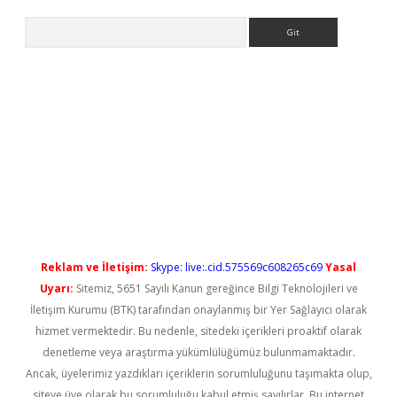
Arama
et güncel
Reklam ve İletişim:
Skype: live:.cid.575569c608265c69
Yasal
Uyarı:
Sitemiz, 5651 Sayılı Kanun gereğince Bilgi Teknolojileri ve
İletişim Kurumu (BTK) tarafından onaylanmış bir Yer Sağlayıcı olarak
hizmet vermektedir. Bu nedenle, sitedeki içerikleri proaktif olarak
denetleme veya araştırma yükümlülüğümüz bulunmamaktadır.
Ancak, üyelerimiz yazdıkları içeriklerin sorumluluğunu taşımakta olup,
siteye üye olarak bu sorumluluğu kabul etmiş sayılırlar. Bu internet