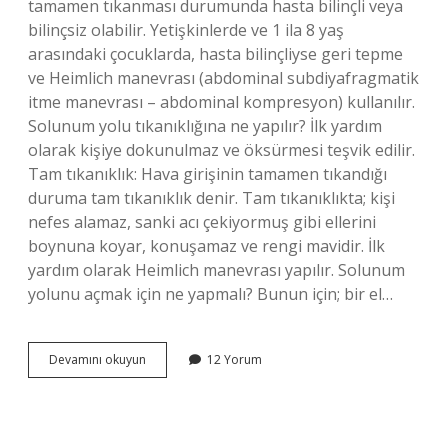
tamamen tıkanması durumunda hasta bilinçli veya
bilinçsiz olabilir. Yetişkinlerde ve 1 ila 8 yaş
arasındaki çocuklarda, hasta bilinçliyse geri tepme
ve Heimlich manevrası (abdominal subdiyafragmatik
itme manevrası – abdominal kompresyon) kullanılır.
Solunum yolu tıkanıklığına ne yapılır? İlk yardım
olarak kişiye dokunulmaz ve öksürmesi teşvik edilir.
Tam tıkanıklık: Hava girişinin tamamen tıkandığı
duruma tam tıkanıklık denir. Tam tıkanıklıkta; kişi
nefes alamaz, sanki acı çekiyormuş gibi ellerini
boynuna koyar, konuşamaz ve rengi mavidir. İlk
yardım olarak Heimlich manevrası yapılır. Solunum
yolunu açmak için ne yapmalı? Bunun için; bir el…
Solunum
Devamını okuyun
12 Yorum
Yolu
Tıkanıklığı
Durumunda
Neler