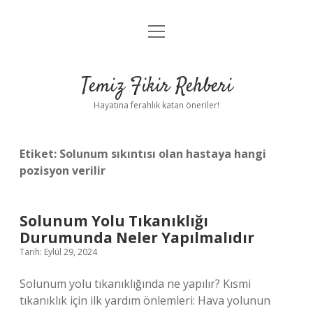
menüyü
Anasayfa
aç
Gizlilik Politikası
Temiz Fikir Rehberi
Yasal Uyarı
Hayatına ferahlık katan öneriler!
Hakkımızda
Etiket:
Solunum sıkıntısı olan hastaya hangi
pozisyon verilir
Solunum Yolu Tıkanıklığı
Durumunda Neler Yapılmalıdır
Tarih: Eylül 29, 2024
Solunum yolu tıkanıklığında ne yapılır? Kısmi
tıkanıklık için ilk yardım önlemleri: Hava yolunun