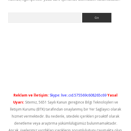
Arama
t güncel
Reklam ve İletişim:
Skype: live:.cid.575569c608265c69
Yasal
Uyarı:
Sitemiz, 5651 Sayılı Kanun gereğince Bilgi Teknolojileri ve
İletişim Kurumu (BTK) tarafından onaylanmış bir Yer Sağlayıcı olarak
hizmet vermektedir. Bu nedenle, sitedeki içerikleri proaktif olarak
denetleme veya araştırma yükümlülüğümüz bulunmamaktadır.
Ancak, üyelerimiz yazdıkları içeriklerin sorumluluğunu taşımakta olup,