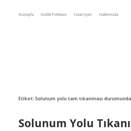
Anasayfa
Gizlilik Politikası
Yasal Uyarı
Hakkımızda
Etiket:
Solunum yolu tam tıkanması durumunda or
Solunum Yolu Tıkan