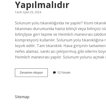
Yapılmalıdır
Tarih: Eylül 29, 2024
Solunum yolu tıkanıklığında ne yapılır? Kısmi tıkanı
tıkanması durumunda hasta bilinçli veya bilinçsiz ola
bilinçliyse geri tepme ve Heimlich manevrası (abd
kompresyon) kullanılır. Solunum yolu tıkanıklığına 
teşvik edilir. Tam tıkanıklık: Hava girişinin tamamen
nefes alamaz, sanki acı çekiyormuş gibi ellerini bo
Heimlich manevrası yapılır. Solunum yolunu açmak iç
Solunum
Devamını okuyun
12 Yorum
Yolu
Tıkanıklığı
Durumunda
Neler
Yapılmalıdır
Sitemap