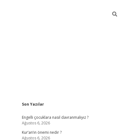
Sidebar
Son Yazılar
elexbet güncel
Engelli çocuklara nasıl davranmalıyız ?
Ağustos 6, 2026
Kur’an’ın önemi nedir ?
Ağustos 6, 2026