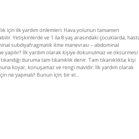
klık için ilk yardım önlemleri: Hava yolunun tamamen
bilir. Yetişkinlerde ve 1 ila 8 yaş arasındaki çocuklarda, hast
ominal subdiyafragmatik itme manevrası – abdominal
ne yapılır? İlk yardım olarak kişiye dokunulmaz ve öksürmesi
 tıkandığı duruma tam tıkanıklık denir. Tam tıkanıklıkta; kişi
ynuna koyar, konuşamaz ve rengi mavidir. İlk yardım olarak
in ne yapmalı? Bunun için; bir el…