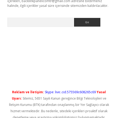
içerikleri,
backlinkpanelicomtr@gmail.com
adresine bildirmeniz
halinde, ilgili içerikler yasal süre içerisinde sitemizden kaldırılacaktır.
Arama
t güncel
Reklam ve İletişim:
Skype: live:.cid.575569c608265c69
Yasal
Uyarı:
Sitemiz, 5651 Sayılı Kanun gereğince Bilgi Teknolojileri ve
İletişim Kurumu (BTK) tarafından onaylanmış bir Yer Sağlayıcı olarak
hizmet vermektedir. Bu nedenle, sitedeki içerikleri proaktif olarak
denetleme veya araştırma yükümlülüğümüz bulunmamaktadır.