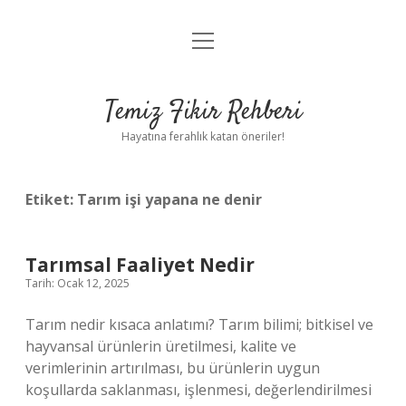
menüyü
Anasayfa
aç
Gizlilik Politikası
Temiz Fikir Rehberi
Yasal Uyarı
Hayatına ferahlık katan öneriler!
Hakkımızda
Etiket:
Tarım işi yapana ne denir
Tarımsal Faaliyet Nedir
Tarih: Ocak 12, 2025
Tarım nedir kısaca anlatımı? Tarım bilimi; bitkisel ve
hayvansal ürünlerin üretilmesi, kalite ve
verimlerinin artırılması, bu ürünlerin uygun
koşullarda saklanması, işlenmesi, değerlendirilmesi