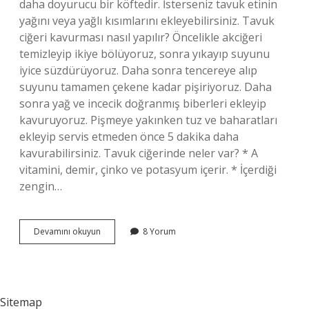
daha doyurucu bir köftedir. İsterseniz tavuk etinin
yağını veya yağlı kısımlarını ekleyebilirsiniz. Tavuk
ciğeri kavurması nasıl yapılır? Öncelikle akciğeri
temizleyip ikiye bölüyoruz, sonra yıkayıp suyunu
iyice süzdürüyoruz. Daha sonra tencereye alıp
suyunu tamamen çekene kadar pişiriyoruz. Daha
sonra yağ ve incecik doğranmış biberleri ekleyip
kavuruyoruz. Pişmeye yakınken tuz ve baharatları
ekleyip servis etmeden önce 5 dakika daha
kavurabilirsiniz. Tavuk ciğerinde neler var? * A
vitamini, demir, çinko ve potasyum içerir. * İçerdiği
zengin…
Tavuk
Devamını okuyun
8 Yorum
Ciğerinden
Kıyma
Olur
Mu
Sitemap