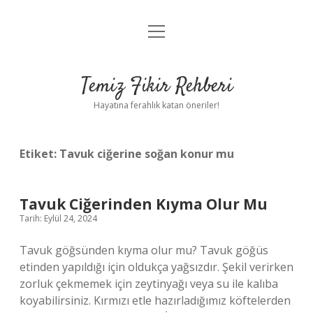
menüyü
Anasayfa
aç
Gizlilik Politikası
Temiz Fikir Rehberi
Yasal Uyarı
Hayatına ferahlık katan öneriler!
Hakkımızda
Etiket:
Tavuk ciğerine soğan konur mu
Tavuk Ciğerinden Kıyma Olur Mu
Tarih: Eylül 24, 2024
Tavuk göğsünden kıyma olur mu? Tavuk göğüs
etinden yapıldığı için oldukça yağsızdır. Şekil verirken
zorluk çekmemek için zeytinyağı veya su ile kalıba
koyabilirsiniz. Kırmızı etle hazırladığımız köftelerden