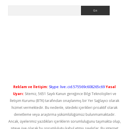
Arama
lexbet güncel
Reklam ve İletişim:
Skype: live:.cid.575569c608265c69
Yasal
Uyarı:
Sitemiz, 5651 Sayılı Kanun gereğince Bilgi Teknolojileri ve
İletişim Kurumu (BTK) tarafından onaylanmış bir Yer Sağlayıcı olarak
hizmet vermektedir. Bu nedenle, sitedeki içerikleri proaktif olarak
denetleme veya araştırma yükümlülüğümüz bulunmamaktadır.
Ancak, üyelerimiz yazdıkları içeriklerin sorumluluğunu taşımakta olup,
siteye üye olarak bu sorumluluğu kabul etmiş sayılırlar. Bu internet