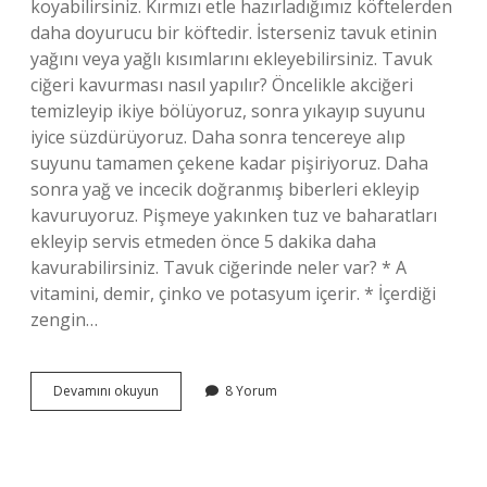
koyabilirsiniz. Kırmızı etle hazırladığımız köftelerden
daha doyurucu bir köftedir. İsterseniz tavuk etinin
yağını veya yağlı kısımlarını ekleyebilirsiniz. Tavuk
ciğeri kavurması nasıl yapılır? Öncelikle akciğeri
temizleyip ikiye bölüyoruz, sonra yıkayıp suyunu
iyice süzdürüyoruz. Daha sonra tencereye alıp
suyunu tamamen çekene kadar pişiriyoruz. Daha
sonra yağ ve incecik doğranmış biberleri ekleyip
kavuruyoruz. Pişmeye yakınken tuz ve baharatları
ekleyip servis etmeden önce 5 dakika daha
kavurabilirsiniz. Tavuk ciğerinde neler var? * A
vitamini, demir, çinko ve potasyum içerir. * İçerdiği
zengin…
Tavuk
Devamını okuyun
8 Yorum
Ciğerinden
Kıyma
Olur
Mu