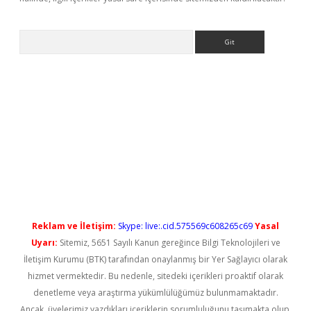
Arama
et güncel
Reklam ve İletişim:
Skype: live:.cid.575569c608265c69
Yasal
Uyarı:
Sitemiz, 5651 Sayılı Kanun gereğince Bilgi Teknolojileri ve
İletişim Kurumu (BTK) tarafından onaylanmış bir Yer Sağlayıcı olarak
hizmet vermektedir. Bu nedenle, sitedeki içerikleri proaktif olarak
denetleme veya araştırma yükümlülüğümüz bulunmamaktadır.
Ancak, üyelerimiz yazdıkları içeriklerin sorumluluğunu taşımakta olup,