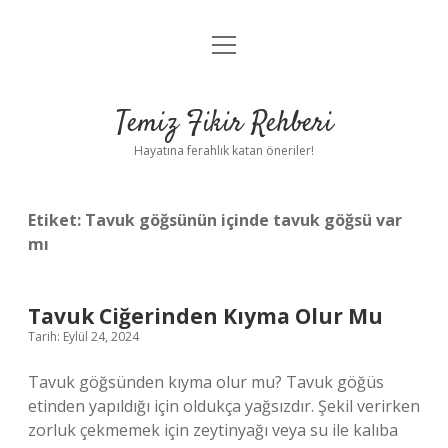
menüyü
Anasayfa
aç
Gizlilik Politikası
Temiz Fikir Rehberi
Yasal Uyarı
Hayatına ferahlık katan öneriler!
Hakkımızda
Etiket:
Tavuk göğsünün içinde tavuk göğsü var
mı
Tavuk Ciğerinden Kıyma Olur Mu
Tarih: Eylül 24, 2024
Tavuk göğsünden kıyma olur mu? Tavuk göğüs
etinden yapıldığı için oldukça yağsızdır. Şekil verirken
zorluk çekmemek için zeytinyağı veya su ile kalıba