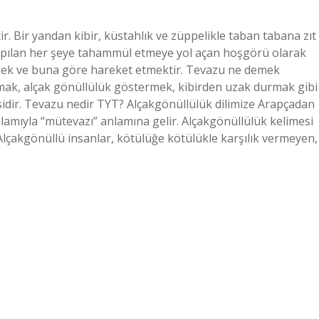
 Bir yandan kibir, küstahlık ve züppelikle taban tabana zıt
yapılan her şeye tahammül etmeye yol açan hoşgörü olarak
lmek ve buna göre hareket etmektir. Tevazu ne demek
mak, alçak gönüllülük göstermek, kibirden uzak durmak gibi
ersidir. Tevazu nedir TYT? Alçakgönüllülük dilimize Arapçadan
nlamıyla “mütevazı” anlamına gelir. Alçakgönüllülük kelimesi
 Alçakgönüllü insanlar, kötülüğe kötülükle karşılık vermeyen,