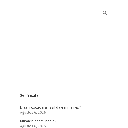
Sidebar
Son Yazılar
elexbet güncel
Engelli çocuklara nasıl davranmalıyız ?
Ağustos 6, 2026
Kur’an’ın önemi nedir ?
Ağustos 6, 2026