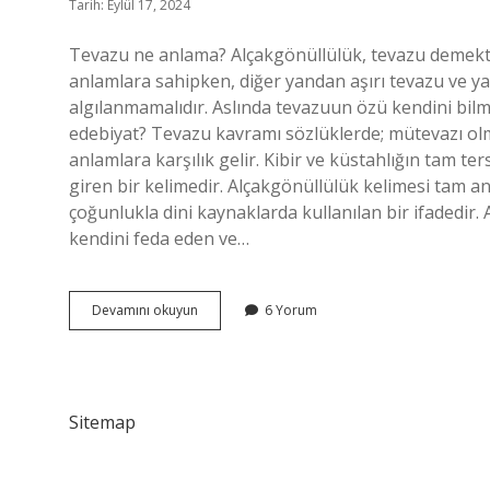
Tarih: Eylül 17, 2024
Tevazu ne anlama? Alçakgönüllülük, tevazu demektir.
anlamlara sahipken, diğer yandan aşırı tevazu ve 
algılanmamalıdır. Aslında tevazuun özü kendini bi
edebiyat? Tevazu kavramı sözlüklerde; mütevazı ol
anlamlara karşılık gelir. Kibir ve küstahlığın tam t
giren bir kelimedir. Alçakgönüllülük kelimesi tam a
çoğunlukla dini kaynaklarda kullanılan bir ifadedir.
kendini feda eden ve…
Tevazu
Devamını okuyun
6 Yorum
Ne
Demek
Paragraf
Sitemap