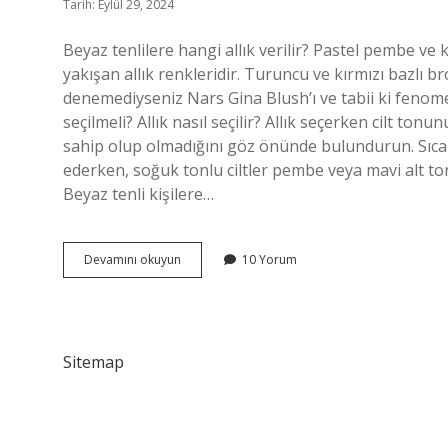
Tarih: Eylül 29, 2024
Beyaz tenlilere hangi allık verilir? Pastel pembe ve
yakışan allık renkleridir. Turuncu ve kırmızı bazlı b
denemediyseniz Nars Gina Blush’ı ve tabii ki fenom
seçilmeli? Allık nasıl seçilir? Allık seçerken cilt to
sahip olup olmadığını göz önünde bulundurun. Sıcak t
ederken, soğuk tonlu ciltler pembe veya mavi alt tonlu
Beyaz tenli kişilere…
Beyaz
Devamını okuyun
10 Yorum
Tenliler
Hangi
Renk
Allık
Sitemap