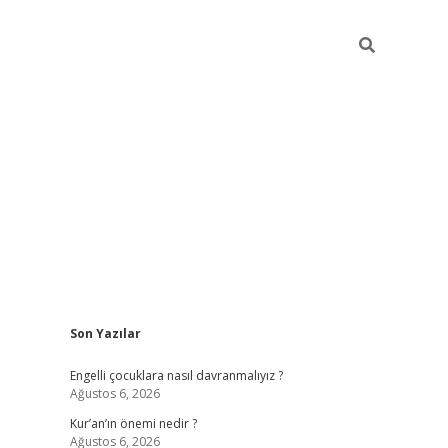
Sidebar
Son Yazılar
Engelli çocuklara nasıl davranmalıyız ?
Ağustos 6, 2026
Kur’an’ın önemi nedir ?
Ağustos 6, 2026