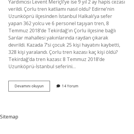
Yardımcısı Levent Meriçli’ye ise 9 yıl 2 ay hapis cezası
verildi. Çorlu tren katliamı nasıl oldu? Edirne’nin
Uzunköprü ilçesinden İstanbul Halkalı’ya sefer
yapan 362 yolcu ve 6 personel taşıyan tren, 8
Temmuz 2018’de Tekirdağ’ın Çorlu ilçesine bağlı
Sarılar mahallesi yakınlarında raydan çıkarak
devrildi. Kazada 7’si çocuk 25 kişi hayatını kaybetti,
328 kişi yaralandı. Çorlu tren kazası kaç kişi öldü?
Tekirdağ’da tren kazası: 8 Temmuz 2018’de
Uzunköprü-İstanbul seferini…
Çorlu
Devamını okuyun
14 Yorum
Tren
Hattını
Kim
Yaptı
Sitemap