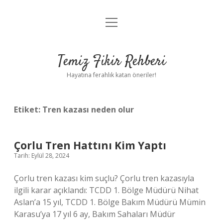
menüyü
Anasayfa
aç
Gizlilik Politikası
Temiz Fikir Rehberi
Yasal Uyarı
Hayatına ferahlık katan öneriler!
Hakkımızda
Etiket:
Tren kazası neden olur
Çorlu Tren Hattını Kim Yaptı
Tarih: Eylül 28, 2024
Çorlu tren kazası kim suçlu? Çorlu tren kazasıyla
ilgili karar açıklandı: TCDD 1. Bölge Müdürü Nihat
Aslan’a 15 yıl, TCDD 1. Bölge Bakım Müdürü Mümin
Karasu’ya 17 yıl 6 ay, Bakım Sahaları Müdür