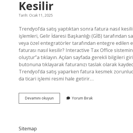
Kesilir
Tarih: Ocak 11, 2025
Trendyol’da satış yaptıktan sonra fatura nasıl kesi
işlemleri, Gelir İdaresi Başkanlığı (GİB) tarafından
veya özel entegratörler tarafından entegre edilen e
faturası nasıl kesilir? Interactive Tax Office sistemi
oluştur”a tıklayın. Açılan sayfada gerekli bilgileri gi
butonuna tıklayarak faturanızı taslak olarak kayded
Trendyol’da satış yaparken fatura kesmek zorunludu
da ticari işlemi resmi hale getirir.…
Trendyol
Devamını okuyun
Yorum Bırak
Satılan
Ürünün
Faturası
Nasıl
Kesilir
Sitemap