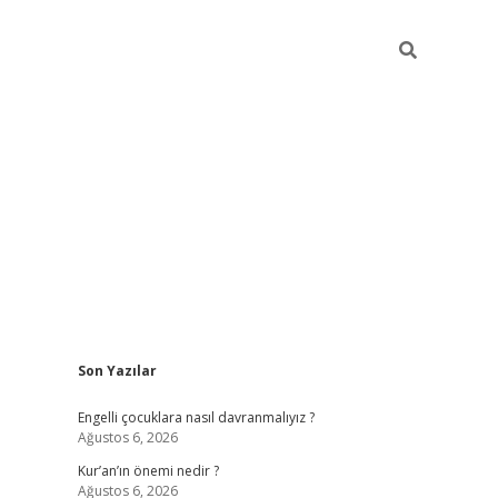
Sidebar
Son Yazılar
elexbet güncel
Engelli çocuklara nasıl davranmalıyız ?
Ağustos 6, 2026
Kur’an’ın önemi nedir ?
Ağustos 6, 2026