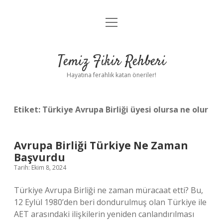
menüyü
Anasayfa
aç
Gizlilik Politikası
Temiz Fikir Rehberi
Yasal Uyarı
Hayatına ferahlık katan öneriler!
Hakkımızda
Etiket:
Türkiye Avrupa Birliği üyesi olursa ne olur
Avrupa Birliği Türkiye Ne Zaman
Başvurdu
Tarih: Ekim 8, 2024
Türkiye Avrupa Birliği ne zaman müracaat etti? Bu,
12 Eylül 1980’den beri dondurulmuş olan Türkiye ile
AET arasındaki ilişkilerin yeniden canlandırılması