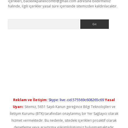
içerikleri,
backlinkpanelicomtr@gmail.com
adresine bildirmeniz
halinde, ilgili içerikler yasal süre içerisinde sitemizden kaldırılacaktır.
Arama
t güncel
Reklam ve İletişim:
Skype: live:.cid.575569c608265c69
Yasal
Uyarı:
Sitemiz, 5651 Sayılı Kanun gereğince Bilgi Teknolojileri ve
İletişim Kurumu (BTK) tarafından onaylanmış bir Yer Sağlayıcı olarak
hizmet vermektedir. Bu nedenle, sitedeki içerikleri proaktif olarak
denetleme veya araştırma yükümlülüğümüz bulunmamaktadır.