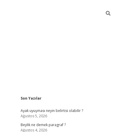
Sidebar
Son Yazılar
elexbet güncel
Ayak uyuşması neyin belirtisi olabilir ?
Ağustos 5, 2026
Beylik ne demek paragraf ?
Ağustos 4, 2026