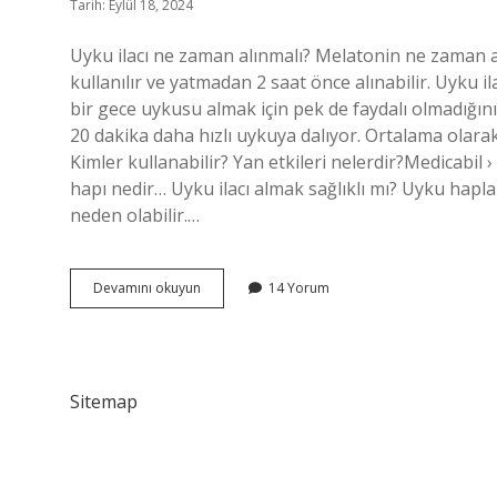
Tarih: Eylül 18, 2024
Uyku ilacı ne zaman alınmalı? Melatonin ne zaman a
kullanılır ve yatmadan 2 saat önce alınabilir. Uyku i
bir gece uykusu almak için pek de faydalı olmadığını
20 dakika daha hızlı uykuya dalıyor. Ortalama olara
Kimler kullanabilir? Yan etkileri nelerdir?Medicabil
hapı nedir… Uyku ilacı almak sağlıklı mı? Uyku haplar
neden olabilir.…
Uyku
Devamını okuyun
14 Yorum
Ilacı
Ne
Zaman
Kullanılır
Sitemap