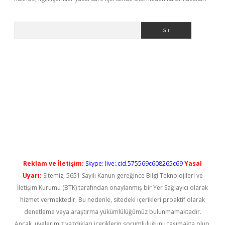
Arama
t güncel
Reklam ve İletişim:
Skype: live:.cid.575569c608265c69
Yasal
Uyarı:
Sitemiz, 5651 Sayılı Kanun gereğince Bilgi Teknolojileri ve
İletişim Kurumu (BTK) tarafından onaylanmış bir Yer Sağlayıcı olarak
hizmet vermektedir. Bu nedenle, sitedeki içerikleri proaktif olarak
denetleme veya araştırma yükümlülüğümüz bulunmamaktadır.
Ancak, üyelerimiz yazdıkları içeriklerin sorumluluğunu taşımakta olup,