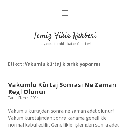
menüyü
Anasayfa
aç
Gizlilik Politikası
Temiz Fikir Rehberi
Yasal Uyarı
Hayatına ferahlık katan öneriler!
Hakkımızda
Etiket:
Vakumlu kürtaj kısırlık yapar mı
Vakumlu Kürtaj Sonrası Ne Zaman
Regl Olunur
Tarih: Ekim 4, 2024
Vakumlu kürtajdan sonra ne zaman adet olunur?
Vakum küretajından sonra kanama genellikle
normal kabul edilir. Genellikle, işlemden sonra adet