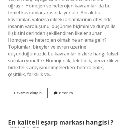
uğraşır. Homojen ve heterojen kavramları da bu
temel kavramlar arasında yer alır. Ancak bu
kavramlar, yalnızca dildeki anlamlarının ötesinde,
insanın varoluşunu, düşünme biçimini ve dünya ile
ilişkisini derinden şekillendiren ilkeler sunar.
Homojen ve heterojen olmak ne anlama gelir?
Toplumlar, bireyler ve evren üzerine
düşündüğümüzde bu kavramlar bizlere hangi felsefi
soruları yöneltir? Homojenlik, tek tiplik, benzerlik ve
birliktelik arayışını simgelerken; heterojenlik,
çeşitlilik, farklılık ve…
Homojen
Devamını okuyun
8 Yorum
ve
heterojen
ne
demek
?
En kaliteli eşarp markası hangisi ?