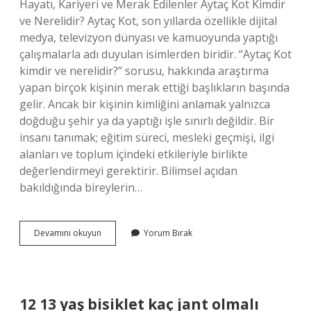
Hayatı, Kariyeri ve Merak Edilenler Aytaç Kot Kimdir
ve Nerelidir? Aytaç Kot, son yıllarda özellikle dijital
medya, televizyon dünyası ve kamuoyunda yaptığı
çalışmalarla adı duyulan isimlerden biridir. “Aytaç Kot
kimdir ve nerelidir?” sorusu, hakkında araştırma
yapan birçok kişinin merak ettiği başlıkların başında
gelir. Ancak bir kişinin kimliğini anlamak yalnızca
doğduğu şehir ya da yaptığı işle sınırlı değildir. Bir
insanı tanımak; eğitim süreci, mesleki geçmişi, ilgi
alanları ve toplum içindeki etkileriyle birlikte
değerlendirmeyi gerektirir. Bilimsel açıdan
bakıldığında bireylerin…
Aytaç
Devamını okuyun
Yorum Bırak
kot
kimdir
ve
nerelidir
?
12 13 yaş bisiklet kaç jant olmalı