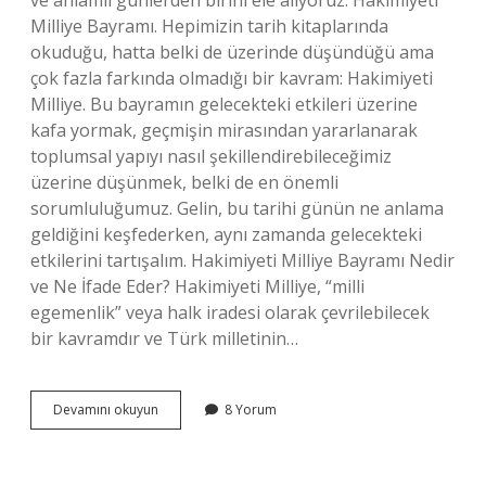
ve anlamlı günlerden birini ele alıyoruz: Hakimiyeti
Milliye Bayramı. Hepimizin tarih kitaplarında
okuduğu, hatta belki de üzerinde düşündüğü ama
çok fazla farkında olmadığı bir kavram: Hakimiyeti
Milliye. Bu bayramın gelecekteki etkileri üzerine
kafa yormak, geçmişin mirasından yararlanarak
toplumsal yapıyı nasıl şekillendirebileceğimiz
üzerine düşünmek, belki de en önemli
sorumluluğumuz. Gelin, bu tarihi günün ne anlama
geldiğini keşfederken, aynı zamanda gelecekteki
etkilerini tartışalım. Hakimiyeti Milliye Bayramı Nedir
ve Ne İfade Eder? Hakimiyeti Milliye, “milli
egemenlik” veya halk iradesi olarak çevrilebilecek
bir kavramdır ve Türk milletinin…
Hakimiyeti
Devamını okuyun
8 Yorum
Milliye
Bayramı
Nedir