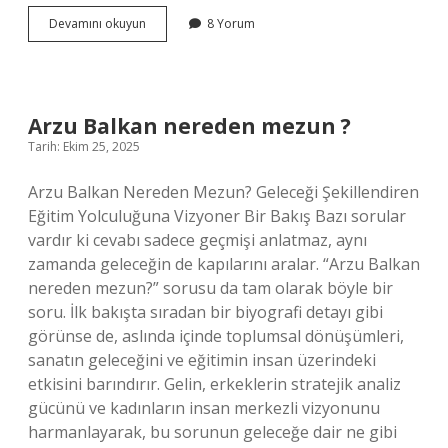
En
Devamını okuyun
8 Yorum
kaliteli
eşarp
markası
hangisi
?
Arzu Balkan nereden mezun ?
Tarih: Ekim 25, 2025
Arzu Balkan Nereden Mezun? Geleceği Şekillendiren
Eğitim Yolculuğuna Vizyoner Bir Bakış Bazı sorular
vardır ki cevabı sadece geçmişi anlatmaz, aynı
zamanda geleceğin de kapılarını aralar. “Arzu Balkan
nereden mezun?” sorusu da tam olarak böyle bir
soru. İlk bakışta sıradan bir biyografi detayı gibi
görünse de, aslında içinde toplumsal dönüşümleri,
sanatın geleceğini ve eğitimin insan üzerindeki
etkisini barındırır. Gelin, erkeklerin stratejik analiz
gücünü ve kadınların insan merkezli vizyonunu
harmanlayarak, bu sorunun geleceğe dair ne gibi