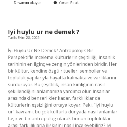
12
Devamını okuyun
Yorum Bırak
13
yaş
bisiklet
kaç
jant
Iyi huylu ur ne demek ?
olmalı
Tarih: Ekim 28, 2025
İyi Huylu Ur Ne Demek? Antropolojik Bir
Perspektifle İnceleme Kültürlerin çeşitliliği, insanlık
tarihinin en ilginç ve zengin yönlerinden biridir. Her
bir kültür, kendine özgü ritüeller, semboller ve
topluluk yapılarıyla hayatta kalmakta ve varlıklarını
sürdürüyor. Bu çeşitlilik, insan kimliğinin nasıl
şekillendiğini anlamamıza yardımcı olur. İnsanlar
arasındaki benzerlikler kadar, farklılıklar da
kültürlerin eşsizliğini ortaya koyar. Peki, “iyi huylu
ur” kavramı, bu çok kültürlü dünyada nasıl anlamlar
taşır ve bir antropolog olarak bunun topluluklar
arası farklılıklarla ilişkisini nasıl inceleyebiliriz? İyi