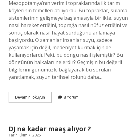
Mezopotamya’nın verimli topraklarında ilk tarım
köylerinin temelleri atılıyordu. Bu topraklar, sulama
sistemlerinin gelişmeye başlamasıyla birlikte, suyun
nasıl hareket ettiğini, toprağa nasıl nüfuz ettiğini ve
sonuç olarak nasıl hayat sürdüğünü anlamaya
başlıyordu. O zamanlar insanlar suyu, sadece
yaşamak için değil, medeniyet kurmak için de
kullanıyorlardı. Peki, bu döngü nasıl işlemiştir? Bu
döngünün halkaları nelerdir? Geçmişin bu değerli
bilgilerini günümüzle bağlayarak bu soruları
yanıtlamak, suyun tarihsel rolünü daha…
Hidrolojik
Devamını okuyun
8 Yorum
Döngü
elemanları
nelerdir
?
DJ ne kadar maaş alıyor ?
Tarih: Ekim 7, 2025