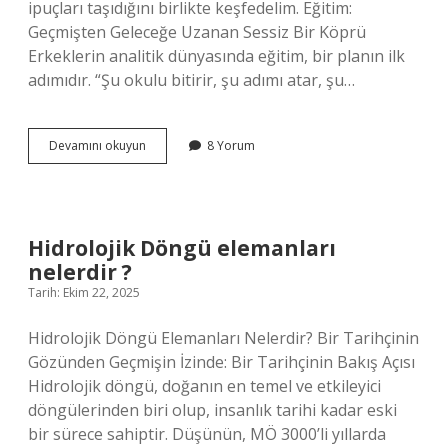
ipuçları taşıdığını birlikte keşfedelim. Eğitim:
Geçmişten Geleceğe Uzanan Sessiz Bir Köprü
Erkeklerin analitik dünyasında eğitim, bir planın ilk
adımıdır. “Şu okulu bitirir, şu adımı atar, şu…
Arzu
Devamını okuyun
8 Yorum
Balkan
nereden
mezun
?
Hidrolojik Döngü elemanları
nelerdir ?
Tarih: Ekim 22, 2025
Hidrolojik Döngü Elemanları Nelerdir? Bir Tarihçinin
Gözünden Geçmişin İzinde: Bir Tarihçinin Bakış Açısı
Hidrolojik döngü, doğanın en temel ve etkileyici
döngülerinden biri olup, insanlık tarihi kadar eski
bir sürece sahiptir. Düşünün, MÖ 3000’li yıllarda