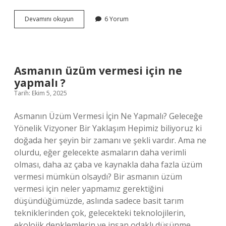
DJ
Devamını okuyun
6 Yorum
ne
kadar
maaş
alıyor
?
Asmanın üzüm vermesi için ne
yapmalı ?
Tarih: Ekim 5, 2025
Asmanın Üzüm Vermesi İçin Ne Yapmalı? Geleceğe
Yönelik Vizyoner Bir Yaklaşım Hepimiz biliyoruz ki
doğada her şeyin bir zamanı ve şekli vardır. Ama ne
olurdu, eğer gelecekte asmaların daha verimli
olması, daha az çaba ve kaynakla daha fazla üzüm
vermesi mümkün olsaydı? Bir asmanın üzüm
vermesi için neler yapmamız gerektiğini
düşündüğümüzde, aslında sadece basit tarım
tekniklerinden çok, gelecekteki teknolojilerin,
ekolojik denklemlerin ve insan odaklı düşünme