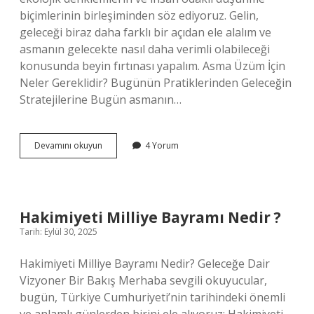
biçimlerinin birleşiminden söz ediyoruz. Gelin,
geleceği biraz daha farklı bir açıdan ele alalım ve
asmanın gelecekte nasıl daha verimli olabileceği
konusunda beyin fırtınası yapalım. Asma Üzüm İçin
Neler Gereklidir? Bugünün Pratiklerinden Geleceğin
Stratejilerine Bugün asmanın…
Asmanın
Devamını okuyun
4 Yorum
üzüm
vermesi
için
ne
yapmalı
Hakimiyeti Milliye Bayramı Nedir ?
?
Tarih: Eylül 30, 2025
Hakimiyeti Milliye Bayramı Nedir? Geleceğe Dair
Vizyoner Bir Bakış Merhaba sevgili okuyucular,
bugün, Türkiye Cumhuriyeti’nin tarihindeki önemli