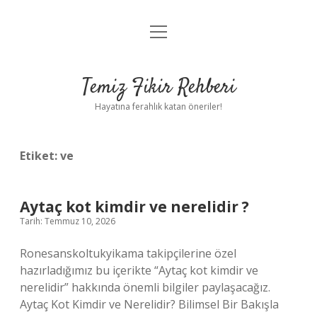
menüyü
Anasayfa
aç
Gizlilik Politikası
Temiz Fikir Rehberi
Yasal Uyarı
Hayatına ferahlık katan öneriler!
Hakkımızda
Etiket:
ve
Aytaç kot kimdir ve nerelidir ?
Tarih: Temmuz 10, 2026
Ronesanskoltukyikama takipçilerine özel
hazırladığımız bu içerikte “Aytaç kot kimdir ve
nerelidir” hakkında önemli bilgiler paylaşacağız.
Aytaç Kot Kimdir ve Nerelidir? Bilimsel Bir Bakışla