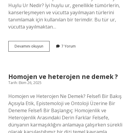
Huylu Ur Nedir? İyi huylu ur, genellikle tümörlerin,
kanserleşmeyen ve vücutta yayılmayan türlerini
tanımlamak için kullanılan bir terimdir. Bu tür ur,
vücutta yayılmaktan…
Iyi
Devamını okuyun
7 Yorum
huylu
ur
ne
demek
?
Homojen ve heterojen ne demek ?
Tarih: Ekim 26, 2025
Homojen ve Heterojen Ne Demek? Felsefi Bir Bakış
Açısıyla Etik, Epistemoloji ve Ontoloji Üzerine Bir
Deneme Felsefi Bir Başlangıç: Homojenlik ve
Heterojenlik Arasındaki Derin Farklar Felsefe,
dünyanın karmaşıklığını anlamaya çalışırken sürekli
olarak karşılaştığımız bir dizi temel kavramla