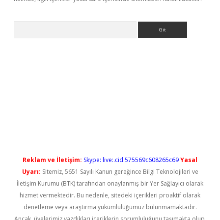
Arama
t güncel
Reklam ve İletişim:
Skype: live:.cid.575569c608265c69
Yasal
Uyarı:
Sitemiz, 5651 Sayılı Kanun gereğince Bilgi Teknolojileri ve
İletişim Kurumu (BTK) tarafından onaylanmış bir Yer Sağlayıcı olarak
hizmet vermektedir. Bu nedenle, sitedeki içerikleri proaktif olarak
denetleme veya araştırma yükümlülüğümüz bulunmamaktadır.
Ancak, üyelerimiz yazdıkları içeriklerin sorumluluğunu taşımakta olup,