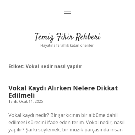
menüyü
Anasayfa
aç
Gizlilik Politikası
Temiz Fikir Rehberi
Yasal Uyarı
Hayatına ferahlık katan öneriler!
Hakkımızda
Etiket:
Vokal nedir nasıl yapılır
Vokal Kaydı Alırken Nelere Dikkat
Edilmeli
Tarih: Ocak 11, 2025
Vokal kaydı nedir? Bir şarkıcının bir albüme dahil
edilmesi sürecini ifade eden terim. Vokal nedir, nasıl
yapılır? Şarkı söylemek, bir müzik parçasında insan