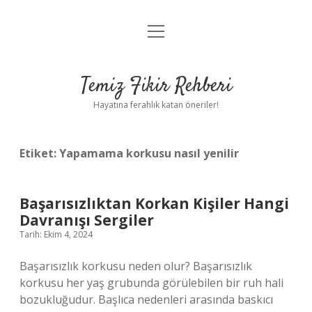
menüyü
Anasayfa
aç
Gizlilik Politikası
Temiz Fikir Rehberi
Yasal Uyarı
Hayatına ferahlık katan öneriler!
Hakkımızda
Etiket:
Yapamama korkusu nasıl yenilir
Başarısızlıktan Korkan Kişiler Hangi
Davranışı Sergiler
Tarih: Ekim 4, 2024
Başarısızlık korkusu neden olur? Başarısızlık
korkusu her yaş grubunda görülebilen bir ruh hali
bozukluğudur. Başlıca nedenleri arasında baskıcı