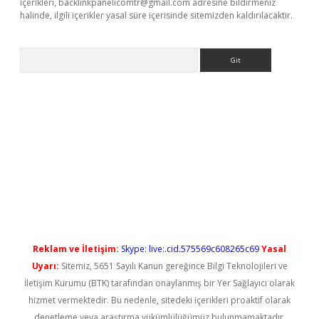
içerikleri,
backlinkpanelicomtr@gmail.com
adresine bildirmeniz
halinde, ilgili içerikler yasal süre içerisinde sitemizden kaldırılacaktır.
Arama
üncel
Reklam ve İletişim:
Skype: live:.cid.575569c608265c69
Yasal
Uyarı:
Sitemiz, 5651 Sayılı Kanun gereğince Bilgi Teknolojileri ve
İletişim Kurumu (BTK) tarafından onaylanmış bir Yer Sağlayıcı olarak
hizmet vermektedir. Bu nedenle, sitedeki içerikleri proaktif olarak
denetleme veya araştırma yükümlülüğümüz bulunmamaktadır.