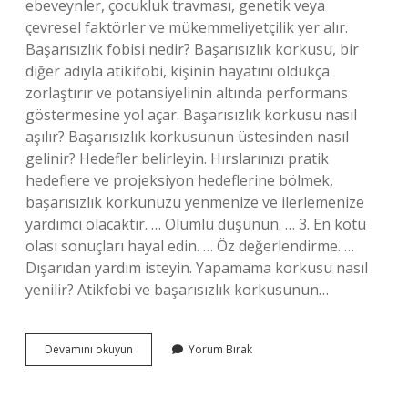
ebeveynler, çocukluk travması, genetik veya
çevresel faktörler ve mükemmeliyetçilik yer alır.
Başarısızlık fobisi nedir? Başarısızlık korkusu, bir
diğer adıyla atikifobi, kişinin hayatını oldukça
zorlaştırır ve potansiyelinin altında performans
göstermesine yol açar. Başarısızlık korkusu nasıl
aşılır? Başarısızlık korkusunun üstesinden nasıl
gelinir? Hedefler belirleyin. Hırslarınızı pratik
hedeflere ve projeksiyon hedeflerine bölmek,
başarısızlık korkunuzu yenmenize ve ilerlemenize
yardımcı olacaktır. … Olumlu düşünün. … 3. En kötü
olası sonuçları hayal edin. … Öz değerlendirme. …
Dışarıdan yardım isteyin. Yapamama korkusu nasıl
yenilir? Atikfobi ve başarısızlık korkusunun…
Başarısızlıktan
Devamını okuyun
Yorum Bırak
Korkan
Kişiler
Hangi