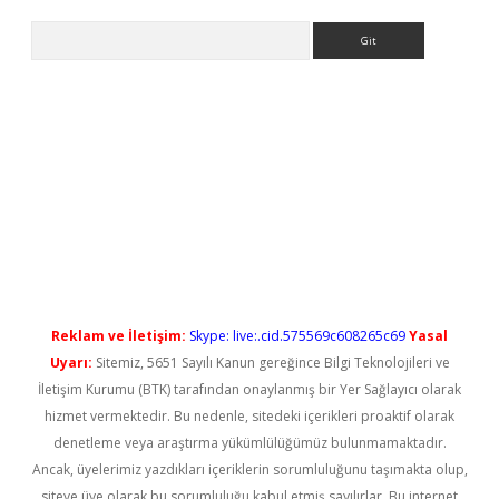
Arama
t güncel
Reklam ve İletişim:
Skype: live:.cid.575569c608265c69
Yasal
Uyarı:
Sitemiz, 5651 Sayılı Kanun gereğince Bilgi Teknolojileri ve
İletişim Kurumu (BTK) tarafından onaylanmış bir Yer Sağlayıcı olarak
hizmet vermektedir. Bu nedenle, sitedeki içerikleri proaktif olarak
denetleme veya araştırma yükümlülüğümüz bulunmamaktadır.
Ancak, üyelerimiz yazdıkları içeriklerin sorumluluğunu taşımakta olup,
siteye üye olarak bu sorumluluğu kabul etmiş sayılırlar. Bu internet