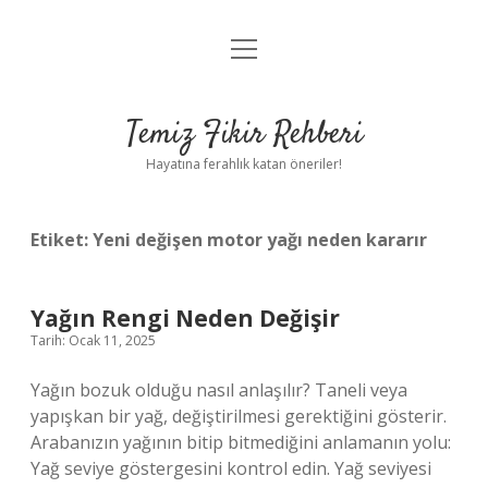
menüyü
Anasayfa
aç
Gizlilik Politikası
Temiz Fikir Rehberi
Yasal Uyarı
Hayatına ferahlık katan öneriler!
Hakkımızda
Etiket:
Yeni değişen motor yağı neden kararır
Yağın Rengi Neden Değişir
Tarih: Ocak 11, 2025
Yağın bozuk olduğu nasıl anlaşılır? Taneli veya
yapışkan bir yağ, değiştirilmesi gerektiğini gösterir.
Arabanızın yağının bitip bitmediğini anlamanın yolu:
Yağ seviye göstergesini kontrol edin. Yağ seviyesi