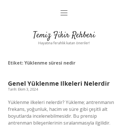
menüyü
Anasayfa
aç
Gizlilik Politikası
Temiz Fikir Rehberi
Yasal Uyarı
Hayatına ferahlık katan öneriler!
Hakkımızda
Etiket:
Yüklenme süresi nedir
Genel Yüklenme Ilkeleri Nelerdir
Tarih: Ekim 3, 2024
Yüklenme ilkeleri nelerdir? Yükleme; antrenmanın
frekans, yoğunluk, hacim ve süre gibi çeşitli alt
boyutlarda incelenebilmesidir. Bu prensip
antrenman bileşenlerinin sıralanmasıyla ilgilidir.