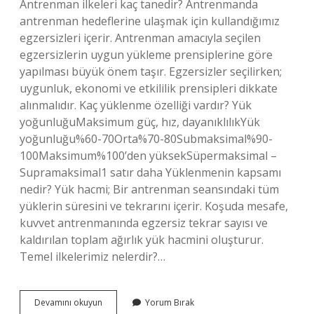
Antrenman ilkeleri kaç tanedir? Antrenmanda
antrenman hedeflerine ulaşmak için kullandığımız
egzersizleri içerir. Antrenman amacıyla seçilen
egzersizlerin uygun yükleme prensiplerine göre
yapılması büyük önem taşır. Egzersizler seçilirken;
uygunluk, ekonomi ve etkililik prensipleri dikkate
alınmalıdır. Kaç yüklenme özelliği vardır? Yük
yoğunluğuMaksimum güç, hız, dayanıklılıkYük
yoğunluğu%60-70Orta%70-80Submaksimal%90-
100Maksimum%100’den yüksekSüpermaksimal –
Supramaksimal1 satır daha Yüklenmenin kapsamı
nedir? Yük hacmi; Bir antrenman seansındaki tüm
yüklerin süresini ve tekrarını içerir. Koşuda mesafe,
kuvvet antrenmanında egzersiz tekrar sayısı ve
kaldırılan toplam ağırlık yük hacmini oluşturur.
Temel ilkelerimiz nelerdir?…
Genel
Devamını okuyun
Yorum Bırak