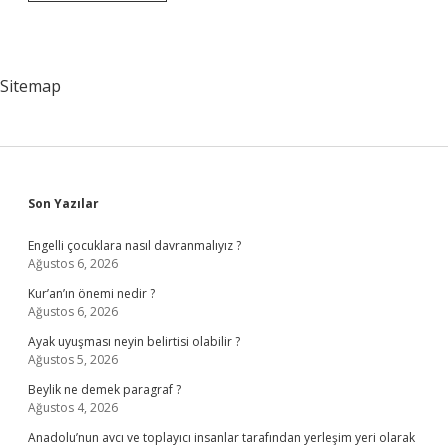
Yüklenme
Ilkeleri
Nelerdir
Sitemap
Sidebar
Son Yazılar
Engelli çocuklara nasıl davranmalıyız ?
Ağustos 6, 2026
Kur’an’ın önemi nedir ?
Ağustos 6, 2026
Ayak uyuşması neyin belirtisi olabilir ?
Ağustos 5, 2026
Beylik ne demek paragraf ?
Ağustos 4, 2026
Anadolu’nun avcı ve toplayıcı insanlar tarafından yerleşim yeri olarak