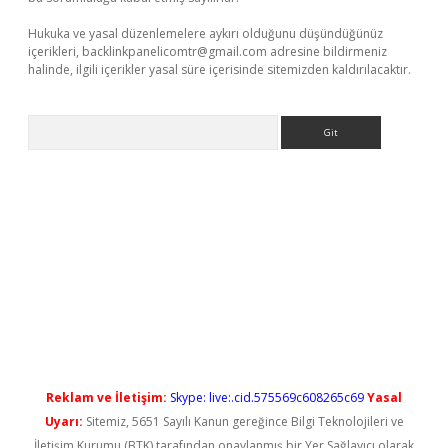
Hukuka ve yasal düzenlemelere aykırı olduğunu düşündüğünüz
içerikleri,
backlinkpanelicomtr@gmail.com
adresine bildirmeniz
halinde, ilgili içerikler yasal süre içerisinde sitemizden kaldırılacaktır.
Arama
t güncel
Reklam ve İletişim:
Skype: live:.cid.575569c608265c69
Yasal
Uyarı:
Sitemiz, 5651 Sayılı Kanun gereğince Bilgi Teknolojileri ve
İletişim Kurumu (BTK) tarafından onaylanmış bir Yer Sağlayıcı olarak