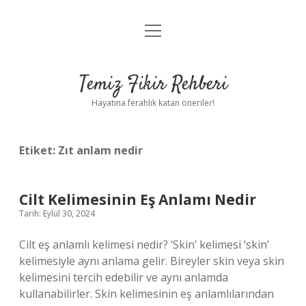
menüyü
Anasayfa
aç
Gizlilik Politikası
Temiz Fikir Rehberi
Yasal Uyarı
Hayatına ferahlık katan öneriler!
Hakkımızda
Etiket:
Zıt anlam nedir
Cilt Kelimesinin Eş Anlamı Nedir
Tarih: Eylül 30, 2024
Cilt eş anlamlı kelimesi nedir? ‘Skin’ kelimesi ‘skin’
kelimesiyle aynı anlama gelir. Bireyler skin veya skin
kelimesini tercih edebilir ve aynı anlamda
kullanabilirler. Skin kelimesinin eş anlamlılarından