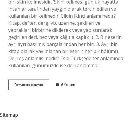
biri skin kelimesidir. ‘Skin’ kelimesi günlük hayatta
insanlar tarafından yaygın olarak tercih edilen ve
kullanılan bir kelimedir. Cildin ikinci anlamı nedir?
Kitap, defter, dergi vb. üzerine, şekilleri ve
yaprakları birbirine dikilerek veya yapıştırılarak
geçirilen deri, bez veya kâğıtla kaplı cilt. 2. Bir eserin
ayrı ayrı basılmış parçalarından her biri. 3. Ayrı bir
kitap olarak yayımlanan bir eserin her bir bölümü.
Deri eş anlamlısı nedir? Eski Türkçede ter anlamında
kullanılan, günümüzde ise deri anlamına…
Cilt
Devamını okuyun
6 Yorum
Kelimesinin
Eş
Anlamı
Nedir
Sitemap