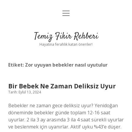
menüyü
Anasayfa
aç
Gizlilik Politikası
Temiz Fikir Rehberi
Yasal Uyarı
Hayatına ferahlık katan öneriler!
Hakkımızda
Etiket:
Zor uyuyan bebekler nasıl uyutulur
Bir Bebek Ne Zaman Deliksiz Uyur
Tarih: Eylül 13, 2024
Bebekler ne zaman gece deliksiz uyur? Yenidoğan
döneminde bebekler günde toplam 12-16 saat
uyurlar. 2 ila 3 ay arasında 3 ila 4 saat sürekli uyurlar
ve beslenmek için uyanırlar. Aktif uyku %43’e düşer.