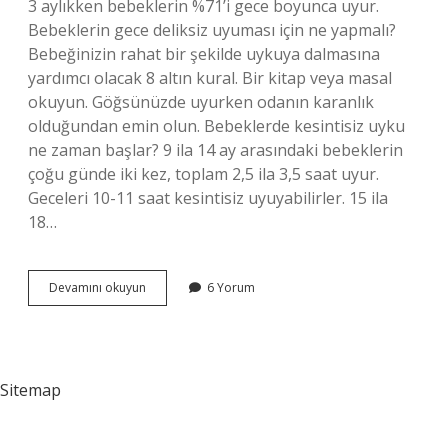
3 aylıkken bebeklerin %71’i gece boyunca uyur.
Bebeklerin gece deliksiz uyuması için ne yapmalı?
Bebeğinizin rahat bir şekilde uykuya dalmasına
yardımcı olacak 8 altın kural. Bir kitap veya masal
okuyun. Göğsünüzde uyurken odanın karanlık
olduğundan emin olun. Bebeklerde kesintisiz uyku
ne zaman başlar? 9 ila 14 ay arasındaki bebeklerin
çoğu günde iki kez, toplam 2,5 ila 3,5 saat uyur.
Geceleri 10-11 saat kesintisiz uyuyabilirler. 15 ila
18…
Bir
Devamını okuyun
6 Yorum
Bebek
Ne
Zaman
Deliksiz
Uyur
Sitemap