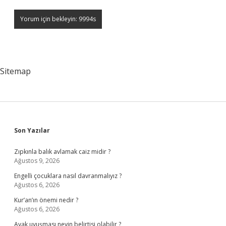
Sitemap
Sidebar
Son Yazılar
Zıpkınla balık avlamak caiz midir ?
Ağustos 9, 2026
Engelli çocuklara nasıl davranmalıyız ?
Ağustos 6, 2026
Kur’an’ın önemi nedir ?
Ağustos 6, 2026
Ayak uyuşması neyin belirtisi olabilir ?