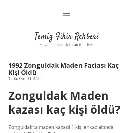
menüyü
Anasayfa
aç
Gizlilik Politikası
Temiz Fikir Rehberi
Yasal Uyarı
Hayatına ferahlık katan öneriler!
Hakkımızda
1992 Zonguldak Maden Faciası Kaç
Kişi Öldü
Tarih: Ekim 11, 2024
Zonguldak Maden
kazası kaç kişi öldü?
Zonguldak’ta maden kazası! 1 kişi enkaz altında