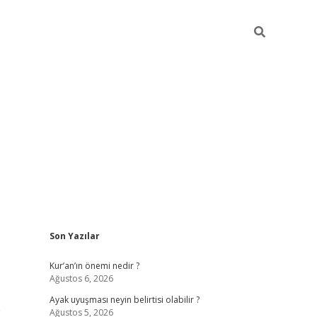
Sidebar
Son Yazılar
elexbet güncel
Kur’an’ın önemi nedir ?
Ağustos 6, 2026
Ayak uyuşması neyin belirtisi olabilir ?
e
Ağustos 5, 2026