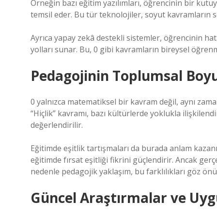
Örneğin bazı eğitim yazılımları, öğrencinin bir kut
temsil eder. Bu tür teknolojiler, soyut kavramların 
Ayrıca yapay zekâ destekli sistemler, öğrencinin hat
yolları sunar. Bu, 0 gibi kavramların bireysel öğre
Pedagojinin Toplumsal Boyut
0 yalnızca matematiksel bir kavram değil, aynı zam
“Hiçlik” kavramı, bazı kültürlerde yoklukla ilişkile
değerlendirilir.
Eğitimde eşitlik tartışmaları da burada anlam kazanı
eğitimde fırsat eşitliği fikrini güçlendirir. Ancak ger
nedenle pedagojik yaklaşım, bu farklılıkları göz ön
Güncel Araştırmalar ve Uy