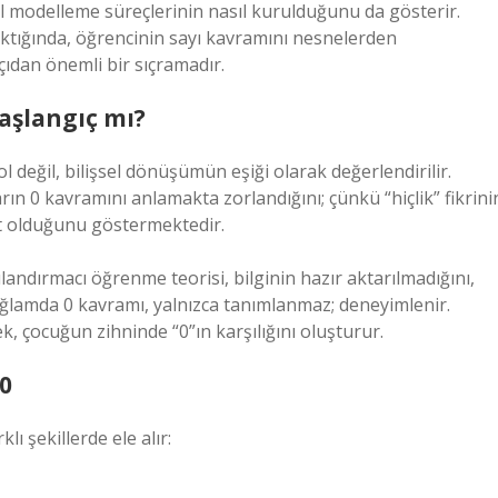
nsel modelleme süreçlerinin nasıl kurulduğunu da gösterir.
ıktığında, öğrencinin sayı kavramını nesnelerden
ıdan önemli bir sıçramadır.
aşlangıç mı?
 değil, bilişsel dönüşümün eşiği olarak değerlendirilir.
ın 0 kavramını anlamakta zorlandığını; çünkü “hiçlik” fikrini
ut olduğunu göstermektedir.
andırmacı öğrenme teorisi, bilginin hazır aktarılmadığını,
ağlamda 0 kavramı, yalnızca tanımlanmaz; deneyimlenir.
, çocuğun zihninde “0”ın karşılığını oluşturur.
0
ı şekillerde ele alır: