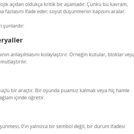
jik açıdan oldukça kritik bir aşamadır. Çünkü bu kavram,
 fazlasını ifade eder; soyut düşünmenin kapısını aralar.
 şunlardır:
ryaller
nın anlaşılmasını kolaylaştırır. Örneğin kutular, bloklar vey
utlaştırılır.
üçlü bir araçtır. Bir oyunda puansız kalmak veya hiç hamle
ğlam içinde öğretir.
nmesi, 0’ın yalnızca bir sembol değil, bir durum ifadesi