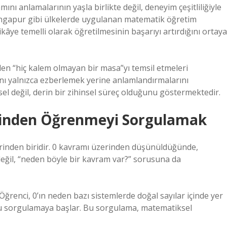
ını anlamalarının yaşla birlikte değil, deneyim çeşitliliğiyle
 Singapur gibi ülkelerde uygulanan matematik öğretim
âye temelli olarak öğretilmesinin başarıyı artırdığını ortaya
den “hiç kalem olmayan bir masa”yı temsil etmeleri
mını yalnızca ezberlemek yerine anlamlandırmalarını
l değil, derin bir zihinsel süreç olduğunu göstermektedir.
rinden Öğrenmeyi Sorgulamak
rinden biridir. 0 kavramı üzerinden düşünüldüğünde,
değil, “neden böyle bir kavram var?” sorusuna da
ğrenci, 0’ın neden bazı sistemlerde doğal sayılar içinde yer
unu sorgulamaya başlar. Bu sorgulama, matematiksel