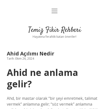
menüyü
Anasayfa
aç
Gizlilik Politikası
Temiz Fikir Rehberi
Yasal Uyarı
Hayatına ferahlık katan öneriler!
Hakkımızda
Ahid Açılımı Nedir
Tarih: Ekim 26, 2024
Ahid ne anlama
gelir?
Ahd, bir mastar olarak “bir şeyi emretmek, talimat
vermek” anlamına gelir; “söz vermek” anlamına