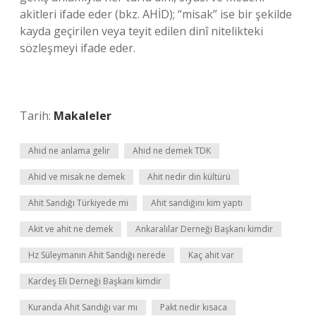
akitleri ifade eder (bkz. AHİD); “misak” ise bir şekilde
kayda geçirilen veya teyit edilen dinî nitelikteki
sözleşmeyi ifade eder.
Tarih:
Makaleler
Ahid ne anlama gelir
Ahid ne demek TDK
Ahid ve misak ne demek
Ahit nedir din kültürü
Ahit Sandığı Türkiyede mi
Ahit sandığını kim yaptı
Akit ve ahit ne demek
Ankaralılar Derneği Başkanı kimdir
Hz Süleymanın Ahit Sandığı nerede
Kaç ahit var
Kardeş Eli Derneği Başkanı kimdir
Kuranda Ahit Sandığı var mı
Pakt nedir kısaca