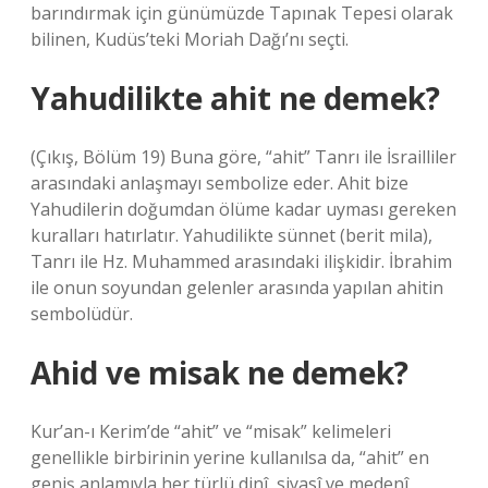
barındırmak için günümüzde Tapınak Tepesi olarak
bilinen, Kudüs’teki Moriah Dağı’nı seçti.
Yahudilikte ahit ne demek?
(Çıkış, Bölüm 19) Buna göre, “ahit” Tanrı ile İsrailliler
arasındaki anlaşmayı sembolize eder. Ahit bize
Yahudilerin doğumdan ölüme kadar uyması gereken
kuralları hatırlatır. Yahudilikte sünnet (berit mila),
Tanrı ile Hz. Muhammed arasındaki ilişkidir. İbrahim
ile onun soyundan gelenler arasında yapılan ahitin
sembolüdür.
Ahid ve misak ne demek?
Kur’an-ı Kerim’de “ahit” ve “misak” kelimeleri
genellikle birbirinin yerine kullanılsa da, “ahit” en
geniş anlamıyla her türlü dinî, siyasî ve medenî