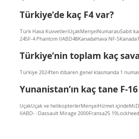
Türkiye’de kaç F4 var?
Türk Hava KuvvetleriUçakMenşeiNumarasıSabit kan
245F-4 Phantom IIABD48KanadaHava NF-5Kanada18
Türkiye’nin toplam kaç sava
Türkiye 2024’ten itibaren genel klasmanda 1 numar
Yunanistan’ın kaç tane F-16
UçakUçak ve helikopterlerMenşeiHizmet içindeMcD
IIABD- -Dassault Mirage 2000Fransa25 19Lockheed 