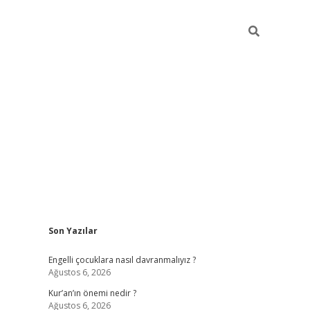
Sidebar
Son Yazılar
elexbet güncel
Engelli çocuklara nasıl davranmalıyız ?
Ağustos 6, 2026
Kur’an’ın önemi nedir ?
Ağustos 6, 2026