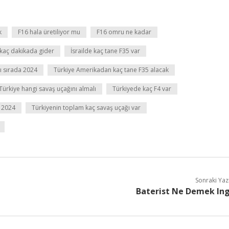
k
F16 hala üretiliyor mu
F16 omru ne kadar
 kaç dakikada gider
İsrailde kaç tane F35 var
ı sırada 2024
Türkiye Amerikadan kaç tane F35 alacak
Türkiye hangi savaş uçağını almalı
Türkiyede kaç F4 var
r 2024
Türkiyenin toplam kaç savaş uçağı var
Sonraki Yaz
Baterist Ne Demek In