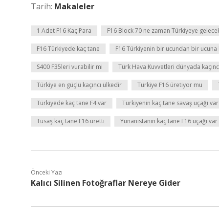
Tarih:
Makaleler
1 Adet F16 Kaç Para
F16 Block 70 ne zaman Türkiyeye gelece
F16 Türkiyede kaç tane
F16 Türkiyenin bir ucundan bir ucuna
S400 F35leri vurabilir mi
Türk Hava Kuvvetleri dünyada kaçınc
Türkiye en güçlü kaçıncı ülkedir
Türkiye F16 üretiyor mu
Türkiyede kaç tane F4 var
Türkiyenin kaç tane savaş uçağı va
Tusaş kaç tane F16 üretti
Yunanistanın kaç tane F16 uçağı var
Önceki Yazı
Kalıcı Silinen Fotoğraflar Nereye Gider