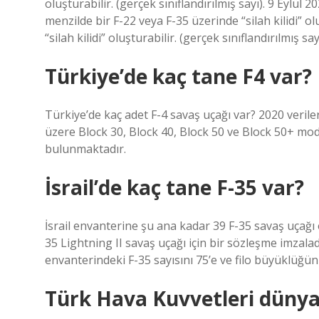
oluşturabilir. (gerçek sınıflandırılmış sayı). 9 Eylül 
menzilde bir F-22 veya F-35 üzerinde “silah kilidi” o
“silah kilidi” oluşturabilir. (gerçek sınıflandırılmış sayı
Türkiye’de kaç tane F4 var?
Türkiye’de kaç adet F-4 savaş uçağı var? 2020 veril
üzere Block 30, Block 40, Block 50 ve Block 50+ mod
bulunmaktadır.
İsrail’de kaç tane F-35 var?
İsrail envanterine şu ana kadar 39 F-35 savaş uçağı e
35 Lightning II savaş uçağı için bir sözleşme imzaladı
envanterindeki F-35 sayısını 75’e ve filo büyüklüğünü
Türk Hava Kuvvetleri dünya