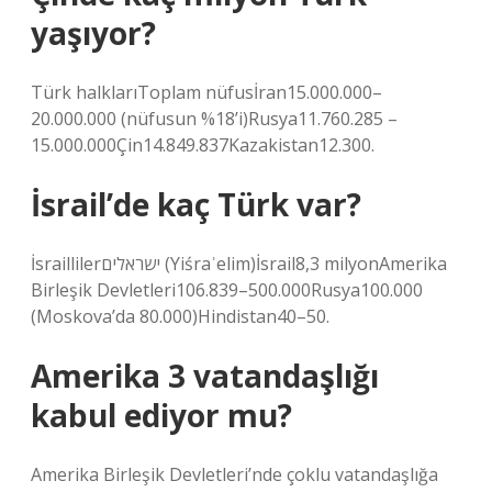
yaşıyor?
Türk halklarıToplam nüfusİran15.000.000–
20.000.000 (nüfusun %18’i)Rusya11.760.285 –
15.000.000Çin14.849.837Kazakistan12.300.
İsrail’de kaç Türk var?
İsraillilerישראלים (Yiśraʾelim)İsrail8,3 milyonAmerika
Birleşik Devletleri106.839–500.000Rusya100.000
(Moskova’da 80.000)Hindistan40–50.
Amerika 3 vatandaşlığı
kabul ediyor mu?
Amerika Birleşik Devletleri’nde çoklu vatandaşlığa