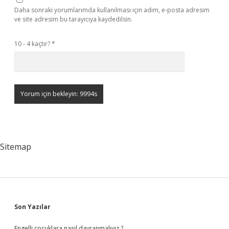
Daha sonraki yorumlarımda kullanılması için adım, e-posta adresim
ve site adresim bu tarayıcıya kaydedilsin.
10 - 4 kaçtır?
*
Sitemap
Sidebar
Son Yazılar
Engelli çocuklara nasıl davranmalıyız ?