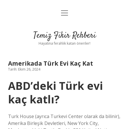
menüyü
Anasayfa
aç
Gizlilik Politikası
Temiz Fikir Rehberi
Yasal Uyarı
Hayatına ferahlık katan öneriler!
Hakkımızda
Amerikada Türk Evi Kaç Kat
Tarih: Ekim 26, 2024
ABD’deki Türk evi
kaç katlı?
Turk House (ayrıca Turkevi Center olarak da bilinir),
Amerika Birleşik Devletleri, New York City,