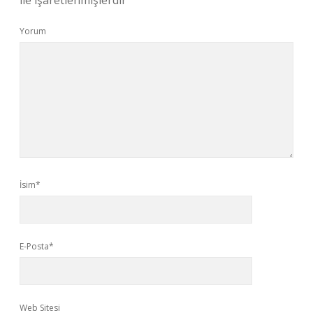
ile işaretlenmişlerdir
Yorum
İsim*
E-Posta*
Web Sitesi