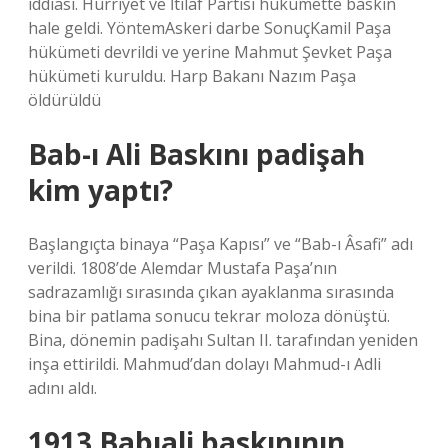
iddiası. Hürriyet ve İtilaf Partisi hükümette baskın
hale geldi. YöntemAskeri darbe SonuçKamil Paşa
hükümeti devrildi ve yerine Mahmut Şevket Paşa
hükümeti kuruldu. Harp Bakanı Nazım Paşa
öldürüldü
Bab-ı Ali Baskını padişah
kim yaptı?
Başlangıçta binaya “Paşa Kapısı” ve “Bab-ı Âsafi” adı
verildi. 1808’de Alemdar Mustafa Paşa’nın
sadrazamlığı sırasında çıkan ayaklanma sırasında
bina bir patlama sonucu tekrar moloza dönüştü.
Bina, dönemin padişahı Sultan II. tarafından yeniden
inşa ettirildi. Mahmud’dan dolayı Mahmud-ı Adli
adını aldı.
1913 Babıali baskınının