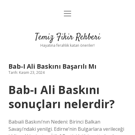
menüyü
Anasayfa
aç
Gizlilik Politikası
Temiz Fikir Rehberi
Yasal Uyarı
Hayatına ferahlık katan öneriler!
Hakkımızda
Bab-I Ali Baskını Başarılı Mı
Tarih: Kasım 23, 2024
Bab-ı Ali Baskını
sonuçları nelerdir?
Babıali Baskını’nın Nedeni: Birinci Balkan
Savaşı’ndaki yenilgi. Edirne’nin Bulgarlara verileceği