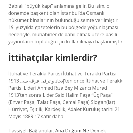
Babıali “büyük kapı” anlamına gelir. Bu isim, o
dönemde başkent olan İstanbul’da Osmanlı
hükümet binalarının bulunduğu semte verilmiştir.
19. yüzyılda gazetelerin bu bölgede yoğunlaşması
nedeniyle, muhabirler de dahil olmak üzere basılı
yayıncıların topluluğu için kullanılmaya başlanmıştır.
İttihatçılar kimlerdir?
İttihat ve Terakki Partisi İttihat ve Terakki Partisi
إتحاد و ترقى فرقه‌‌ سی 1913’ten önce İttihat ve Terakki
Partisi Lideri Ahmed Rıza Bey Mizancı Murad
1913’ten sonra Lider Said Halim Paşa “Üç Paşa”
(Enver Paşa, Talat Paşa, Cemal Paşa) Slogan(lar)
Hürriyet, Eşitlik, Kardeşlik, Adalet Kuruluş tarihi 21
Mayıs 1889 17 satır daha
Tavsiyeli Bağlantılar:
Ana Düğüm Ne Demek