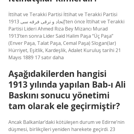
İttihat ve Terakki Partisi İttihat ve Terakki Partisi
إتحاد و ترقى فرقه‌‌ سی 1913’ten önce İttihat ve Terakki
Partisi Lideri Ahmed Rıza Bey Mizancı Murad
1913’ten sonra Lider Said Halim Paşa “Üç Paşa”
(Enver Paşa, Talat Paşa, Cemal Paşa) Slogan(lar)
Hürriyet, Eşitlik, Kardeşlik, Adalet Kuruluş tarihi 21
Mayıs 1889 17 satır daha
Aşağıdakilerden hangisi
1913 yılında yapılan Bab-ı Ali
Baskını sonucu yönetimi
tam olarak ele geçirmiştir?
Ancak Balkanlar’daki kötüleşen durum ve Edirne’nin
düşmesi, birlikçileri yeniden harekete geçirdi. 23