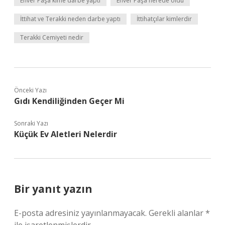
Enver Paşa kime darbe yaptı
Enver Paşa nerede öldü
İttihat ve Terakki neden darbe yaptı
İttihatçılar kimlerdir
Terakki Cemiyeti nedir
Önceki Yazı
Gıdı Kendiliğinden Geçer Mi
Sonraki Yazı
Küçük Ev Aletleri Nelerdir
Bir yanıt yazın
E-posta adresiniz yayınlanmayacak.
Gerekli alanlar
*