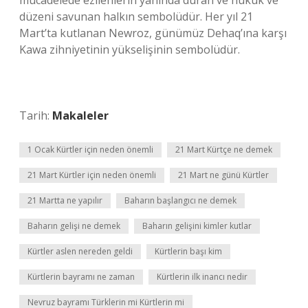
mücadelede ezilenlerin yanında duran ve hukuk ve
düzeni savunan halkın sembolüdür. Her yıl 21
Mart’ta kutlanan Newroz, günümüz Dehaq’ına karşı
Kawa zihniyetinin yükselişinin sembolüdür.
Tarih:
Makaleler
1 Ocak Kürtler için neden önemli
21 Mart Kürtçe ne demek
21 Mart Kürtler için neden önemli
21 Mart ne günü Kürtler
21 Martta ne yapılır
Baharın başlangıcı ne demek
Baharın gelişi ne demek
Baharın gelişini kimler kutlar
Kürtler aslen nereden geldi
Kürtlerin başı kim
Kürtlerin bayramı ne zaman
Kürtlerin ilk inancı nedir
Nevruz bayramı Türklerin mi Kürtlerin mi