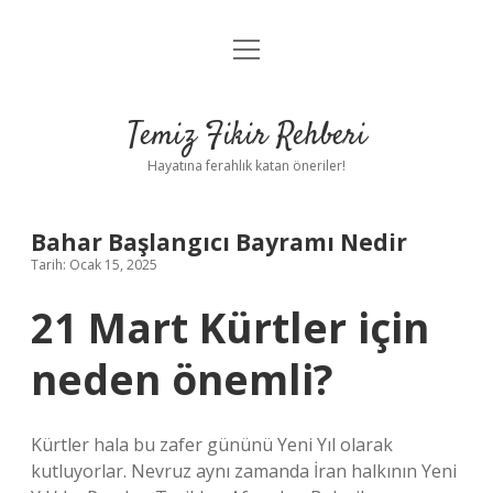
menüyü
Anasayfa
aç
Gizlilik Politikası
Temiz Fikir Rehberi
Yasal Uyarı
Hayatına ferahlık katan öneriler!
Hakkımızda
Bahar Başlangıcı Bayramı Nedir
Tarih: Ocak 15, 2025
21 Mart Kürtler için
neden önemli?
Kürtler hala bu zafer gününü Yeni Yıl olarak
kutluyorlar. Nevruz aynı zamanda İran halkının Yeni