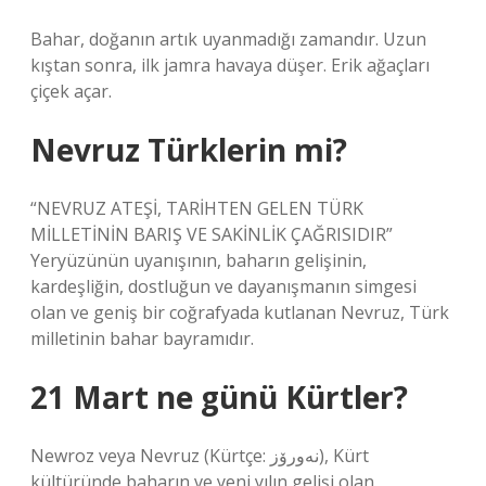
Bahar, doğanın artık uyanmadığı zamandır. Uzun
kıştan sonra, ilk jamra havaya düşer. Erik ağaçları
çiçek açar.
Nevruz Türklerin mi?
“NEVRUZ ATEŞİ, TARİHTEN GELEN TÜRK
MİLLETİNİN BARIŞ VE SAKİNLİK ÇAĞRISIDIR”
Yeryüzünün uyanışının, baharın gelişinin,
kardeşliğin, dostluğun ve dayanışmanın simgesi
olan ve geniş bir coğrafyada kutlanan Nevruz, Türk
milletinin bahar bayramıdır.
21 Mart ne günü Kürtler?
Newroz veya Nevruz (Kürtçe: نەورۆز), Kürt
kültüründe baharın ve yeni yılın gelişi olan