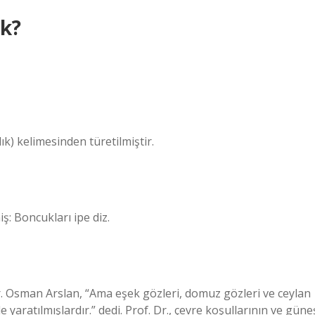
k?
ık) kelimesinden türetilmiştir.
ş: Boncukları ipe diz.
or. Osman Arslan, “Ama eşek gözleri, domuz gözleri ve ceylan
e yaratılmışlardır.” dedi. Prof. Dr., çevre koşullarının ve güne