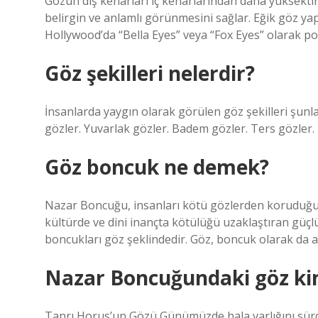
Gözün dış kenarları iç kenarlarından daha yüksektir
belirgin ve anlamlı görünmesini sağlar. Eğik göz yap
Hollywood’da “Bella Eyes” veya “Fox Eyes” olarak po
Göz şekilleri nelerdir?
İnsanlarda yaygın olarak görülen göz şekilleri şunl
gözler. Yuvarlak gözler. Badem gözler. Ters gözler
Göz boncuk ne demek?
Nazar Boncuğu, insanları kötü gözlerden koruduğun
kültürde ve dini inançta kötülüğü uzaklaştıran güçlü 
boncukları göz şeklindedir. Göz, boncuk olarak da ad
Nazar Boncuğundaki göz ki
Tanrı Horus’un Gözü Günümüzde hala varlığını sürd