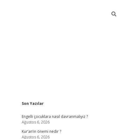
Sidebar
Son Yazılar
elexbet güncel
Engelli çocuklara nasıl davranmalıyız ?
Ağustos 6, 2026
Kur’an’ın önemi nedir ?
Ağustos 6, 2026