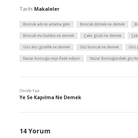
Tarih:
Makaleler
Boncuk adı ne anlama gelir
Boncuk dizmek ne demek
B
Boncuk mu buldun ne demek
Çakır gözlü ne demek
Çek
Göz alıcı güzellik ne demek
Göz boncuk ne demek
Göz ş
Nazar boncuğu neyi ifade ediyor
Nazar Boncuğundaki göz k
Önceki Yazı
Ye Se Kapılma Ne Demek
14 Yorum