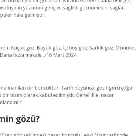
 ve bu da eğik bir görünüm yaratır. Gözlerin daha belirgin,
ısı kişinin yüzünün genç ve sağlıklı görünmesini sağlar.
püler hale gelmiştir.
ardır: Küçük göz. Büyük göz. İçi boş göz. Sarkık göz. Monoloi
. Daha fazla makale…•16 Mart 2024
a inanılan bir boncuktur. Tarih boyunca, göz figürü çoğu
bir tılsım olarak kabul edilmiştir. Genellikle, nazar
landırılır.
min gözü?
üren göz şeklindeki nazar boncuğu, eski Mısır tarihinde