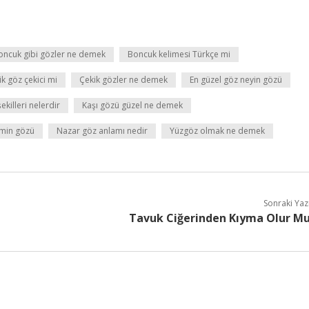
oncuk gibi gözler ne demek
Boncuk kelimesi Türkçe mi
ik göz çekici mi
Çekik gözler ne demek
En güzel göz neyin gözü
ekilleri nelerdir
Kaşı gözü güzel ne demek
imin gözü
Nazar göz anlamı nedir
Yüzgöz olmak ne demek
Sonraki Yaz
Tavuk Ciğerinden Kıyma Olur M