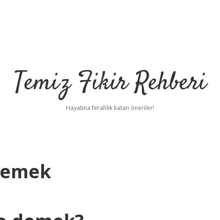
Temiz Fikir Rehberi
Hayatına ferahlık katan öneriler!
 Demek