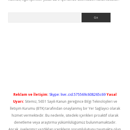
Arama
xbet güncel
Reklam ve İletişim:
Skype: live:.cid.575569c608265c69
Yasal
Uyarı:
Sitemiz, 5651 Sayılı Kanun gereğince Bilgi Teknolojileri ve
İletişim Kurumu (BTK) tarafından onaylanmış bir Yer Sağlayıcı olarak
hizmet vermektedir. Bu nedenle, sitedeki içerikleri proaktif olarak
denetleme veya araştırma yükümlülüğümüz bulunmamaktadır.
Ancak, üyelerimiz yazdıkları içeriklerin sorumluluğunu taşımakta olup,