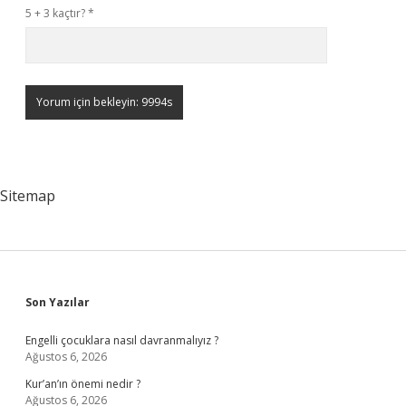
5 + 3 kaçtır?
*
Sitemap
Sidebar
Son Yazılar
Engelli çocuklara nasıl davranmalıyız ?
Ağustos 6, 2026
Kur’an’ın önemi nedir ?
Ağustos 6, 2026