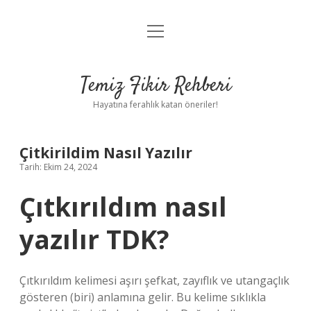
menüyü
Anasayfa
aç
Gizlilik Politikası
Temiz Fikir Rehberi
Yasal Uyarı
Hayatına ferahlık katan öneriler!
Hakkımızda
Çitkirildim Nasıl Yazılır
Tarih: Ekim 24, 2024
Çıtkırıldım nasıl
yazılır TDK?
Çıtkırıldım kelimesi aşırı şefkat, zayıflık ve utangaçlık
gösteren (biri) anlamına gelir. Bu kelime sıklıkla