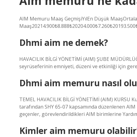
Aim memuru ne kada
AIM Memuru Maaş GeçmişiYılEn Düşük MaaşOrtal
Maaş20214.900₺8.888₺20204.000₺7.260₺20193.500₺
Dhmi aim ne demek?
HAVACILIK BİLGİ YÖNETİMİ (AIM) ŞUBE MÜDÜRLÜĞÜ Ha
seyrüseferinin emniyeti, düzeni ve etkinliği için gere
Dhmi aim memuru nasıl ol
TEMEL HAVACILIK BİLGİ YÖNETİMİ (AIM) KURSU Kur
tarafından SHY 65-07 kapsamında düzenlenen AIM Lis
geçenler, görevlendirildikleri AIM birimlerine Yardı
Kimler aim memuru olabilir