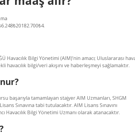
r maaş alır?
ama
6.248₺20182.700₺4.
vacılık Bilgi Yönetimi (AIM)’nin amacı; Uluslararası hav
kli havacılık bilgi/veri akışını ve haberleşmeyi sağlamaktır.
unur?
su başarıyla tamamlayan stajyer AIM Uzmanları, SHGM
ans Sınavına tabi tutulacaktır. AIM Lisans Sınavını
mcı Havacılık Bilgi Yönetimi Uzmanı olarak atanacaktır.
?