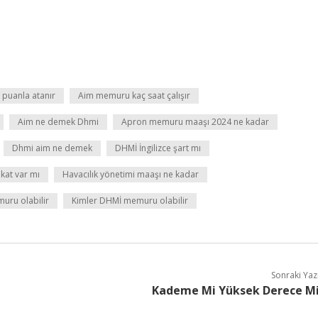
puanla atanır
Aim memuru kaç saat çalışır
Aim ne demek Dhmi
Apron memuru maaşı 2024 ne kadar
Dhmi aim ne demek
DHMİ İngilizce şart mı
kat var mı
Havacılık yönetimi maaşı ne kadar
uru olabilir
Kimler DHMİ memuru olabilir
Sonraki Yaz
Kademe Mi Yüksek Derece M