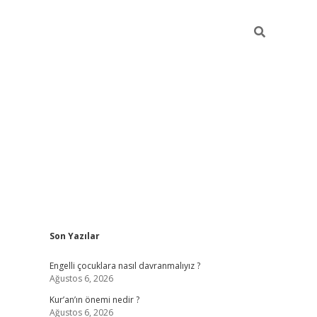
Sidebar
Son Yazılar
elexbet güncel
Engelli çocuklara nasıl davranmalıyız ?
Ağustos 6, 2026
Kur’an’ın önemi nedir ?
Ağustos 6, 2026