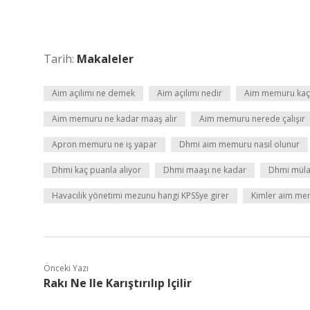
Tarih:
Makaleler
Aim açılımı ne demek
Aim açılımı nedir
Aim memuru kaç 
Aim memuru ne kadar maaş alır
Aim memuru nerede çalışır
Apron memuru ne iş yapar
Dhmi aim memuru nasıl olunur
Dhmi kaç puanla alıyor
Dhmi maaşı ne kadar
Dhmi müla
Havacılık yönetimi mezunu hangi KPSSye girer
Kimler aim mem
Önceki Yazı
Rakı Ne Ile Karıştırılıp Içilir