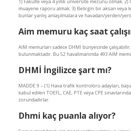
1) Fakülte veya 4 yıllık üniversite mezunu olmak. 2) I
muayene raporu almak. 3) Belirgin bir aksan veya leh
bunlar yanlış anlaşılmalara ve havadan/yerden/yerden
Aim memuru kaç saat çalışı
AIM memurları sadece DHMI bünyesinde çalışabilir. 
bulunmaktadır. Bu 52 havalimanında 493 AIM memu
DHMİ İngilizce şart mı?
MADDE 9 – (1) Hava trafik kontrolörü adayları, başv
kabul edilen TOEFL, CAE, PTE veya CPE sınavlarında
zorundadırlar.
Dhmi kaç puanla alıyor?