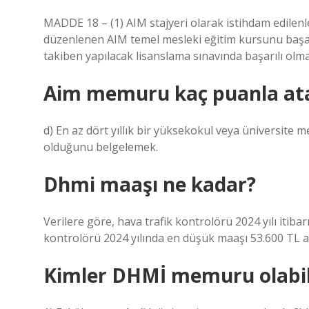
MADDE 18 – (1) AIM stajyeri olarak istihdam edilenle
düzenlenen AIM temel mesleki eğitim kursunu başar
takiben yapılacak lisanslama sınavında başarılı olma
Aim memuru kaç puanla at
d) En az dört yıllık bir yüksekokul veya üniversite 
olduğunu belgelemek.
Dhmi maaşı ne kadar?
Verilere göre, hava trafik kontrolörü 2024 yılı itiba
kontrolörü 2024 yılında en düşük maaşı 53.600 TL al
Kimler DHMİ memuru olabil