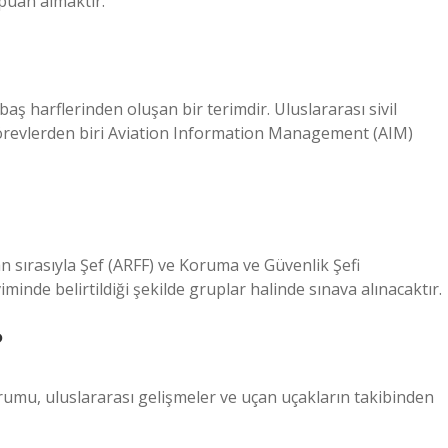
 puan almaktır.
ş harflerinden oluşan bir terimdir. Uluslararası sivil
görevlerden biri Aviation Information Management (AIM)
n sırasıyla Şef (ARFF) ve Koruma ve Güvenlik Şefi
minde belirtildiği şekilde gruplar halinde sınava alınacaktır.
?
urumu, uluslararası gelişmeler ve uçan uçakların takibinden