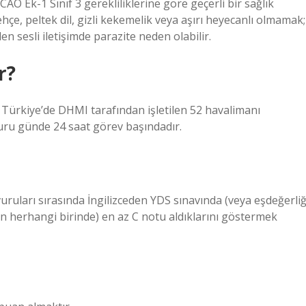
CAO Ek-1 Sınıf 3 gerekliliklerine göre geçerli bir sağlık
çe, peltek dil, gizli kekemelik veya aşırı heyecanlı olmamak;
 sesli iletişimde parazite neden olabilir.
r?
Türkiye’de DHMI tarafından işletilen 52 havalimanı
ru günde 24 saat görev başındadır.
uruları sırasında İngilizceden YDS sınavında (veya eşdeğerliğ
n herhangi birinde) en az C notu aldıklarını göstermek