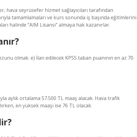
r, hava seyrüsefer hizmet sağlayıcıları tarafından
ıyla tamamlamaları ve kurs sonunda iş başında eğitimlerini
ları halinde “AIM Lisansı” almaya hak kazanırlar.
anır?
mezunu olmak. e) İlan edilecek KPSS taban puanının en az 70
rıyla aylık ortalama 57.500 TL maaş alacak. Hava trafik
ırken, en yüksek maaşı ise 76 TL olacak.
ir?