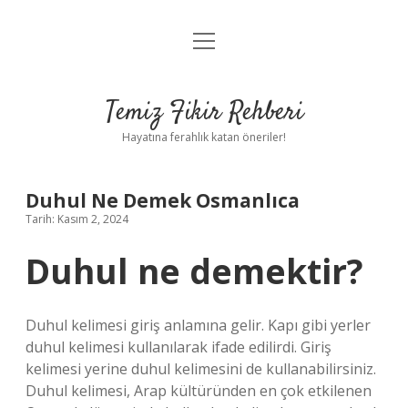
menüyü
Anasayfa
aç
Gizlilik Politikası
Temiz Fikir Rehberi
Yasal Uyarı
Hayatına ferahlık katan öneriler!
Hakkımızda
Duhul Ne Demek Osmanlıca
Tarih: Kasım 2, 2024
Duhul ne demektir?
Duhul kelimesi giriş anlamına gelir. Kapı gibi yerler
duhul kelimesi kullanılarak ifade edilirdi. Giriş
kelimesi yerine duhul kelimesini de kullanabilirsiniz.
Duhul kelimesi, Arap kültüründen en çok etkilenen