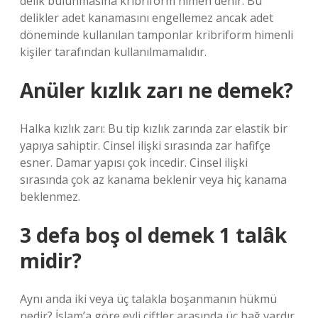
delik bulunmasına kribriform himen denir. Bu
delikler adet kanamasını engellemez ancak adet
döneminde kullanılan tamponlar kribriform himenli
kişiler tarafından kullanılmamalıdır.
Anüler kızlık zarı ne demek?
Halka kızlık zarı: Bu tip kızlık zarında zar elastik bir
yapıya sahiptir. Cinsel ilişki sırasında zar hafifçe
esner. Damar yapısı çok incedir. Cinsel ilişki
sırasında çok az kanama beklenir veya hiç kanama
beklenmez.
3 defa boş ol demek 1 talâk
midir?
Aynı anda iki veya üç talakla boşanmanın hükmü
nedir? İslam’a göre evli çiftler arasında üç bağ vardır.