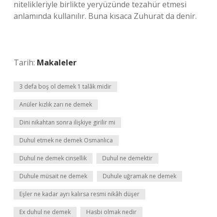
nitelikleriyle birlikte yeryüzünde tezahür etmesi
anlamında kullanılır. Buna kısaca Zuhurat da denir.
Tarih:
Makaleler
3 defa boş ol demek 1 talâk midir
Anüler kızlık zarı ne demek
Dini nikahtan sonra ilişkiye girilir mi
Duhul etmek ne demek Osmanlıca
Duhul ne demek cinsellik
Duhul ne demektir
Duhule müsait ne demek
Duhule uğramak ne demek
Eşler ne kadar ayrı kalırsa resmi nikâh düşer
Ex duhul ne demek
Hasbi olmak nedir