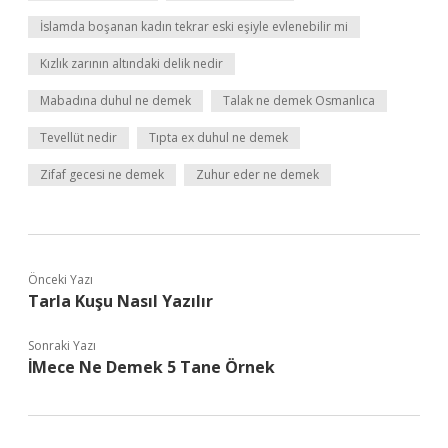
İslamda boşanan kadın tekrar eski eşiyle evlenebilir mi
Kızlık zarının altındaki delik nedir
Mabadına duhul ne demek
Talak ne demek Osmanlıca
Tevellüt nedir
Tıpta ex duhul ne demek
Zifaf gecesi ne demek
Zuhur eder ne demek
Önceki Yazı
Tarla Kuşu Nasıl Yazılır
Sonraki Yazı
İMece Ne Demek 5 Tane Örnek