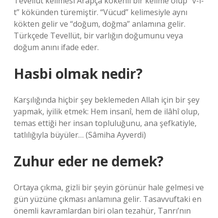
Tevellüt kelimesi Arapça kökenli bir kelime olup “v-l-
t” kökünden türemiştir. “Vücud” kelimesiyle aynı
kökten gelir ve “doğum, doğma” anlamına gelir.
Türkçede Tevellüt, bir varlığın doğumunu veya
doğum anını ifade eder.
Hasbi olmak nedir?
Karşılığında hiçbir şey beklemeden Allah için bir şey
yapmak, iyilik etmek: Hem insanî, hem de ilâhî olup,
temas ettiği her insan topluluğunu, ana şefkatiyle,
tatlılığıyla büyüler… (Sâmiha Ayverdi)
Zuhur eder ne demek?
Ortaya çıkma, gizli bir şeyin görünür hale gelmesi ve
gün yüzüne çıkması anlamına gelir. Tasavvuftaki en
önemli kavramlardan biri olan tezahür, Tanrı’nın