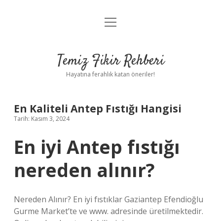
menüyü
Anasayfa
aç
Gizlilik Politikası
Temiz Fikir Rehberi
Yasal Uyarı
Hayatına ferahlık katan öneriler!
Hakkımızda
En Kaliteli Antep Fıstığı Hangisi
Tarih: Kasım 3, 2024
En iyi Antep fıstığı
nereden alınır?
Nereden Alınır? En iyi fıstıklar Gaziantep Efendioğlu
Gurme Market’te ve www. adresinde üretilmektedir.