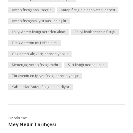
Antep fıstığı nasıl seçilir
Antep fıstığının ana vatanı neresi
Antep fıstığının iyisi nasıl anlaşılır
En iyi Antep fıstığı nereden alınır
En iyi fıstık nerenin fıstığı
Fıstık Antebin mi Urfanın mı
Gaziantep alışveriş nerede yapılır
Menengiç Antep fıstığı mıdır
Siirt fıstığı neden ucuz
Türkiyenin en iyi yer fıstığı nerede yetişir
Yabancılar Antep fıstığına ne diyor
Önceki Yazı
Mey Nedir Tarihçesi