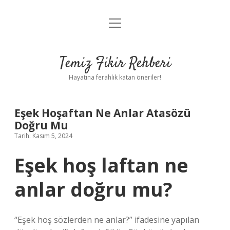
menüyü
Anasayfa
aç
Gizlilik Politikası
Temiz Fikir Rehberi
Yasal Uyarı
Hayatına ferahlık katan öneriler!
Hakkımızda
Eşek Hoşaftan Ne Anlar Atasözü
Doğru Mu
Tarih: Kasım 5, 2024
Eşek hoş laftan ne
anlar doğru mu?
“Eşek hoş sözlerden ne anlar?” ifadesine yapılan