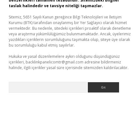
benzerlikleri tamamen tesadüfidir. Sitemizdeki bilgiler
taslak halindedir ve tavsiye niteliği taşımazlar.
Sitemiz, 5651 Sayılı Kanun gereğince Bilgi Teknolojileri ve İletişim
Kurumu (BTK) tarafından onaylanmış bir Yer Sağlayıcı olarak hizmet
vermektedir. Bu nedenle, sitedeki içerikleri proaktif olarak denetleme
veya araştırma yükümlülüğümüz bulunmamaktadır. Ancak, üyelerimiz
yazdıkları içeriklerin sorumluluğunu taşımakta olup, siteye üye olarak
bu sorumluluğu kabul etmiş sayılırlar.
Hukuka ve yasal düzenlemelere aykırı olduğunu düşündüğünüz
içerikleri,
backlinkpanelicomtr@gmail.com
adresine bildirmeniz
halinde, ilgili içerikler yasal süre içerisinde sitemizden kaldırılacaktır.
Arama
exbet güncel