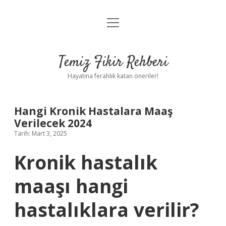
menüyü
Anasayfa
aç
Gizlilik Politikası
Temiz Fikir Rehberi
Yasal Uyarı
Hayatına ferahlık katan öneriler!
Hakkımızda
Hangi Kronik Hastalara Maaş
Verilecek 2024
Tarih: Mart 3, 2025
Kronik hastalık
maaşı hangi
hastalıklara verilir?