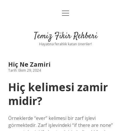
menüyü
Anasayfa
aç
Gizlilik Politikası
Temiz Fikir Rehberi
Yasal Uyarı
Hayatına ferahlık katan öneriler!
Hakkımızda
Hiç Ne Zamiri
Tarih: Ekim 29, 2024
Hiç kelimesi zamir
midir?
Örneklerde “ever” kelimesi bir zarf işlevi
görmektedir. Zarf işlevindeki “if there are none”