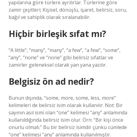
yapılarına göre türlere ayrılırlar. Türlerine göre
zamir çeşitleri; Kişisel, dönüşlü, işaret, belirsiz, soru,
bağıl ve sahiplik olarak sıralanabilir.
Hiçbir birleşik sıfat mı?
“A little”, “many”, “many”, “a few”, “a few”, “some”,
“any”, “none” ve “none” gibi belirsiz sıfatlar ve
zamirler geleneksel olarak yan yana yazılır.
Belgisiz ön ad nedir?
Bunun dışında, “some, more, some, less, more”
kelimeleri de belirsiz isim olarak kullanılır. Not: Bir
sayının asıl ismi olan “one” kelimesi “any” anlamında
kullanıldığında belirsiz isim olur. Örn: “Bir kişi önce
onurlu olmalı.” Bu bir belirsiz isimdir çünkü cümlede
“one” kelimesi “any” anlamında kullanılmıştır.