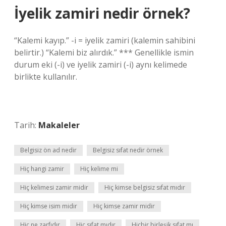
İyelik zamiri nedir örnek?
“Kalemi kayıp.” -i = iyelik zamiri (kalemin sahibini
belirtir.) “Kalemi biz alırdık.” *** Genellikle ismin
durum eki (-i) ve iyelik zamiri (-i) aynı kelimede
birlikte kullanılır.
Tarih:
Makaleler
Belgisiz ön ad nedir
Belgisiz sıfat nedir örnek
Hiç hangi zamir
Hiç kelime mi
Hiç kelimesi zamir midir
Hiç kimse belgisiz sıfat mıdır
Hiç kimse isim midir
Hiç kimse zamir midir
Hiç ne zarfıdır
Hiç sıfat mıdır
Hiçbir birleşik sıfat mı