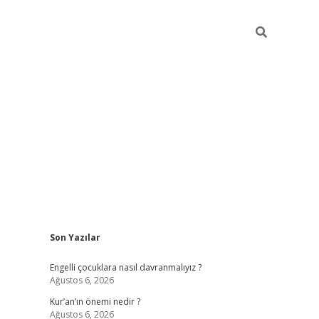
Sidebar
Son Yazılar
elexbet güncel
Engelli çocuklara nasıl davranmalıyız ?
Ağustos 6, 2026
Kur’an’ın önemi nedir ?
Ağustos 6, 2026