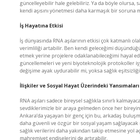
güncelleyebilir hale gelebiliriz. Ya da böyle olursa, 
kendi aşısını yönetmesi daha karmaşık bir soruna m
İş Hayatına Etkisi
İş dünyasında RNA aşılarının etkisi çok katmanlı olab
verimliliği artabilir. Ben kendi geleceğimi düşündü
etmek yerine projelere odaklanabileceğimi hayal ediy
güncellemeleri ve yeni biyoteknolojik protokoller işy
değişime ayak uydurabilir mi, yoksa sağlık eşitsizliğ
İlişkiler ve Sosyal Hayat Üzerindeki Yansımaları
RNA aşıları sadece bireysel sağlıkla sınırlı kalmayac
sevdiklerimizle bir araya gelmeden önce her bireyin
Ankara’da yaşayan bir genç için bu, arkadaş buluşma
daha güvenli ve özgür bir sosyal yaşam sağlayacak mı?
sağlık verilerini daha yakından takip etmesine yol a
mahremiyet endişelerini de artırabilir.