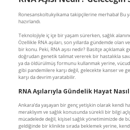
Ronesanskoltukyikama takipçilerine merhaba! Bu ya
hazırlandı.
Teknolojiyle iç içe bir yaşam sürerken, sağlık alanı
Özellikle RNA aşıları, son yıllarda gündemde olan v
bir konu. Peki, RNA aşısı nedir? Basitçe açıklamak 
doğrudan genetik talimat vererek bir hastalıkla savaş
ya da öldürülmüş formunu kullanmak yerine, vücudu
gibi pandemilere karşı değil, gelecekte kanser ve g
karşı da devrim yaratabilir.
RNA Aşılarıyla Gündelik Hayat Nasıl 
Ankara’da yaşayan bir genç yetişkin olarak kendi h
meraklıyım ve sağlık konusunda sürekli bir bilgi açlı
mücadelede değil, kişisel sağlık yönetimimizde de bü
geldiğinde bir klinikte sırada beklemek yerine, kendi