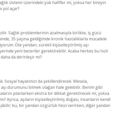
sağlık sistemi üzerindeki yük hafifler mi, yoksa her bireyin
ı yol açar?
ilir. Sağlık problemlerinin azalmasıyla birlikte, iş gücü
ğümde, 35 yaşına geldiğimde kronik hastalıklarla mücadele
orum. Öte yandan, sürekli kişiselleştirilmiş aşı
erinde yeni beceriler gerektirebilir. Acaba herkes bu hızlı
i daha da derinleşir mi?
ak. Sosyal hayatımızı da şekillendirecek. Mesela,
 aşı durumunu bilmek olağan hale gelebilir. Benim gibi
larını planlarken ekstra bir dikkat gerektirecek mi, yoksa
 Ayrıca, aşıların kişiselleştirilmiş doğası, insanların kendi
çabilir; bu, bir yandan özgürlük hissi verirken, diğer yandan