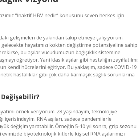
zımız “İnaktif HBV nedir” konusunu seven herkes için
ndaki gelişmeleri de yakından takip etmeye çalışıyorum.
e gelecekte hayatımızı kökten değiştirme potansiyeline sahip
gerekirse, bu aşılar vücudumuzun bağışıklık sistemine
mayı öğretiyor. Yani klasik aşılar gibi hastalığın zayıflatılmı
n kendi hücrelerini eğitiyor. Bu yaklaşım, sadece COVID-19
enetik hastalıklar gibi çok daha karmaşık sağlık sorunlarına
Değişebilir?
ayatımı örnek veriyorum: 28 yaşındayım, teknolojiye
ğı içerisindeyim. RNA aşıları, sadece pandemilerle
yük değişim yaratabilir. Örneğin 5-10 yıl sonra, grip sezonu
 evimizde biyoteknolojik kitlerle kişisel RNA aşılarımızı