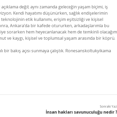
 açıklama değil; aynı zamanda geleceğin yaşam biçimi, iş
r vizyon. Kendi hayatımı düşünürken, sağlık endişelerimin
nolojinin etik kullanımı, erişim eşitsizliği ve kişisel
sonra, Ankara’da bir kafede otururken, arkadaşlarımla bu
 diye sorarken hem heyecanlanacak hem de temkinli olacağım
mut ve kaygı, kişisel ve toplumsal yaşam arasında bir köprü.
lı bir bakış açısı sunmaya çalıştık. Ronesanskoltukyikama
Sonraki Yaz
İnsan hakları savunuculuğu nedir 