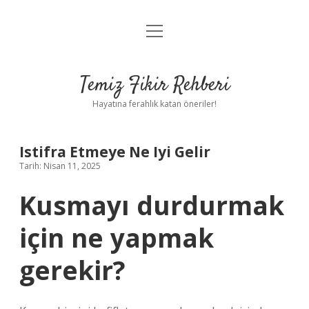
menüyü
Anasayfa
aç
Gizlilik Politikası
Temiz Fikir Rehberi
Yasal Uyarı
Hayatına ferahlık katan öneriler!
Hakkımızda
Istifra Etmeye Ne Iyi Gelir
Tarih: Nisan 11, 2025
Kusmayı durdurmak
için ne yapmak
gerekir?