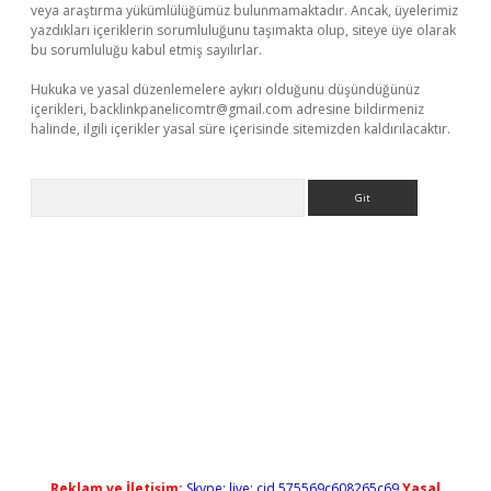
veya araştırma yükümlülüğümüz bulunmamaktadır. Ancak, üyelerimiz
yazdıkları içeriklerin sorumluluğunu taşımakta olup, siteye üye olarak
bu sorumluluğu kabul etmiş sayılırlar.
Hukuka ve yasal düzenlemelere aykırı olduğunu düşündüğünüz
içerikleri,
backlinkpanelicomtr@gmail.com
adresine bildirmeniz
halinde, ilgili içerikler yasal süre içerisinde sitemizden kaldırılacaktır.
Arama
et güncel
Reklam ve İletişim:
Skype: live:.cid.575569c608265c69
Yasal