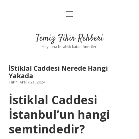
menüyü
Anasayfa
aç
Gizlilik Politikası
Temiz Fikir Rehberi
Yasal Uyarı
Hayatına ferahlık katan öneriler!
Hakkımızda
İStiklal Caddesi Nerede Hangi
Yakada
Tarih: Aralık 21, 2024
İstiklal Caddesi
İstanbul’un hangi
semtindedir?