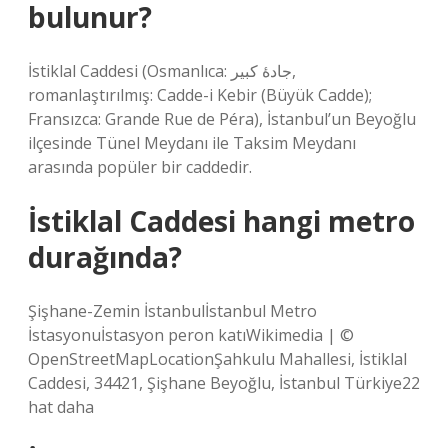
bulunur?
İstiklal Caddesi (Osmanlıca: جادهٔ كبیر‎,
romanlaştırılmış: Cadde-i Kebir (Büyük Cadde);
Fransızca: Grande Rue de Péra), İstanbul’un Beyoğlu
ilçesinde Tünel Meydanı ile Taksim Meydanı
arasında popüler bir caddedir.
İstiklal Caddesi hangi metro
durağında?
Şişhane-Zemin İstanbulİstanbul Metro
İstasyonuİstasyon peron katıWikimedia | ©
OpenStreetMapLocationŞahkulu Mahallesi, İstiklal
Caddesi, 34421, Şişhane Beyoğlu, İstanbul Türkiye22
hat daha