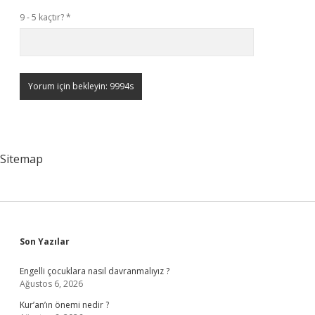
9 - 5 kaçtır?
*
Sitemap
Sidebar
Son Yazılar
Engelli çocuklara nasıl davranmalıyız ?
Ağustos 6, 2026
Kur’an’ın önemi nedir ?