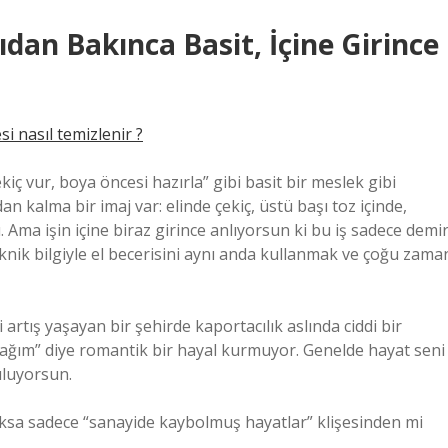
rıdan Bakınca Basit, İçine Girince
i nasıl temizlenir ?
kiç vur, boya öncesi hazırla” gibi basit bir meslek gibi
n kalma bir imaj var: elinde çekiç, üstü başı toz içinde,
. Ama işin içine biraz girince anlıyorsun ki bu iş sadece demi
eknik bilgiyle el becerisini aynı anda kullanmak ve çoğu zama
 artış yaşayan bir şehirde kaportacılık aslında ciddi bir
ağım” diye romantik bir hayal kurmuyor. Genelde hayat seni
buluyorsun.
 yoksa sadece “sanayide kaybolmuş hayatlar” klişesinden mi