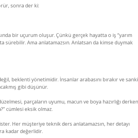
rür, sonra der ki:
asında bir uçurum oluşur. Çünkü gerçek hayatta o iş “yarım
ta sürebilir. Ama anlatamazsın. Anlatsan da kimse duymak
ğil, beklenti yönetimidir. İnsanlar arabasını bırakır ve sanki
lacakmış gibi düşünür.
 düzelmesi, parçaların uyumu, macun ve boya hazırlığı derke
a?” cümlesi eksik olmaz.
 ister. Her müşteriye teknik ders anlatamazsın, her detayı
a kadar değerlidir.