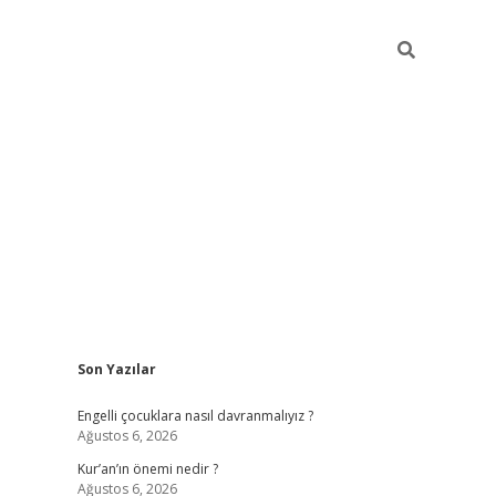
Sidebar
Son Yazılar
elexbet güncel
Engelli çocuklara nasıl davranmalıyız ?
Ağustos 6, 2026
Kur’an’ın önemi nedir ?
Ağustos 6, 2026