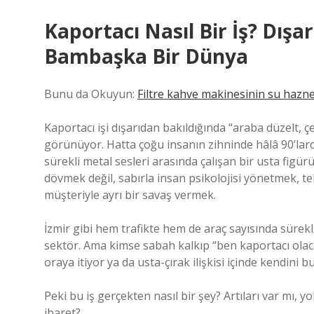
Kaportacı Nasıl Bir İş? Dışa
Bambaşka Bir Dünya
Bunu da Okuyun:
Filtre kahve makinesinin su haznes
Kaportacı işi dışarıdan bakıldığında “araba düzelt, çe
görünüyor. Hatta çoğu insanın zihninde hâlâ 90’larda
sürekli metal sesleri arasında çalışan bir usta figürü
dövmek değil, sabırla insan psikolojisi yönetmek, t
müşteriyle ayrı bir savaş vermek.
İzmir gibi hem trafikte hem de araç sayısında sürekli
sektör. Ama kimse sabah kalkıp “ben kaportacı olac
oraya itiyor ya da usta-çırak ilişkisi içinde kendini 
Peki bu iş gerçekten nasıl bir şey? Artıları var mı,
ibaret?