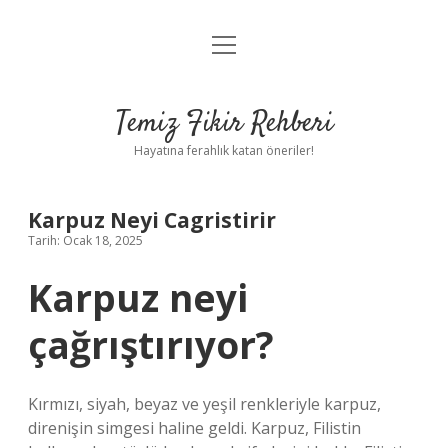
menüyü
Anasayfa
aç
Gizlilik Politikası
Temiz Fikir Rehberi
Yasal Uyarı
Hayatına ferahlık katan öneriler!
Hakkımızda
Karpuz Neyi Cagristirir
Tarih: Ocak 18, 2025
Karpuz neyi
çağrıştırıyor?
Kırmızı, siyah, beyaz ve yeşil renkleriyle karpuz,
direnişin simgesi haline geldi. Karpuz, Filistin