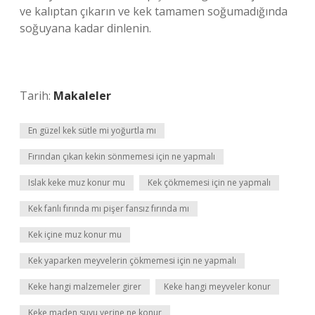
ve kalıptan çıkarın ve kek tamamen soğumadığında
soğuyana kadar dinlenin.
Tarih:
Makaleler
En güzel kek sütle mi yoğurtla mı
Fırından çıkan kekin sönmemesi için ne yapmalı
Islak keke muz konur mu
Kek çökmemesi için ne yapmalı
Kek fanlı fırında mı pişer fansız fırında mı
Kek içine muz konur mu
Kek yaparken meyvelerin çökmemesi için ne yapmalı
Keke hangi malzemeler girer
Keke hangi meyveler konur
Keke maden suyu yerine ne konur