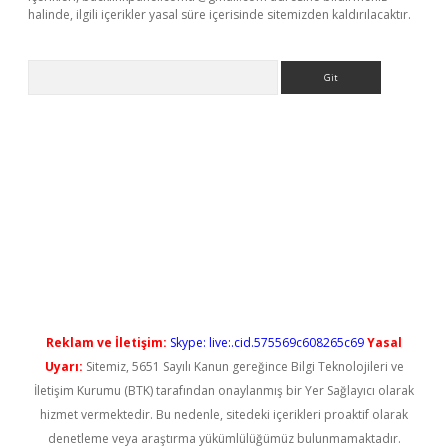
halinde, ilgili içerikler yasal süre içerisinde sitemizden kaldırılacaktır.
Arama
xbet güncel
Reklam ve İletişim:
Skype: live:.cid.575569c608265c69
Yasal
Uyarı:
Sitemiz, 5651 Sayılı Kanun gereğince Bilgi Teknolojileri ve
İletişim Kurumu (BTK) tarafından onaylanmış bir Yer Sağlayıcı olarak
hizmet vermektedir. Bu nedenle, sitedeki içerikleri proaktif olarak
denetleme veya araştırma yükümlülüğümüz bulunmamaktadır.