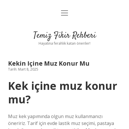
menüyü
Anasayfa
aç
Gizlilik Politikası
Temiz Fikir Rehberi
Yasal Uyarı
Hayatına ferahlık katan öneriler!
Hakkımızda
Kekin Içine Muz Konur Mu
Tarih: Mart 8, 2025
Kek içine muz konur
mu?
Muz kek yapımında olgun muz kullanmanızı
öneririz. Tarif için evde lastik muz seçimi, pastaya