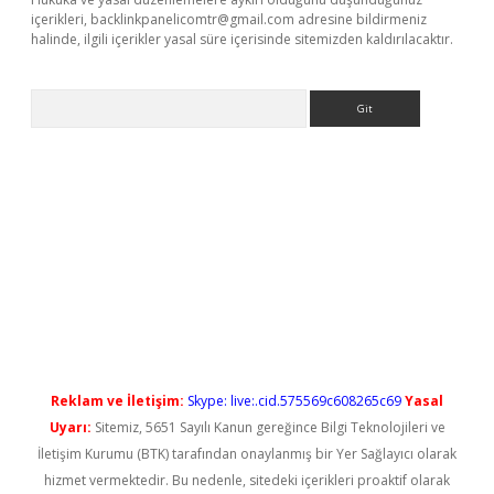
içerikleri,
backlinkpanelicomtr@gmail.com
adresine bildirmeniz
halinde, ilgili içerikler yasal süre içerisinde sitemizden kaldırılacaktır.
Arama
 güncel
Reklam ve İletişim:
Skype: live:.cid.575569c608265c69
Yasal
Uyarı:
Sitemiz, 5651 Sayılı Kanun gereğince Bilgi Teknolojileri ve
İletişim Kurumu (BTK) tarafından onaylanmış bir Yer Sağlayıcı olarak
hizmet vermektedir. Bu nedenle, sitedeki içerikleri proaktif olarak