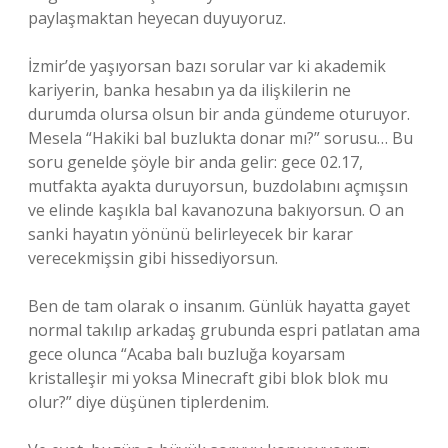
paylaşmaktan heyecan duyuyoruz.
İzmir’de yaşıyorsan bazı sorular var ki akademik
kariyerin, banka hesabın ya da ilişkilerin ne
durumda olursa olsun bir anda gündeme oturuyor.
Mesela “Hakiki bal buzlukta donar mı?” sorusu… Bu
soru genelde şöyle bir anda gelir: gece 02.17,
mutfakta ayakta duruyorsun, buzdolabını açmışsın
ve elinde kaşıkla bal kavanozuna bakıyorsun. O an
sanki hayatın yönünü belirleyecek bir karar
verecekmişsin gibi hissediyorsun.
Ben de tam olarak o insanım. Günlük hayatta gayet
normal takılıp arkadaş grubunda espri patlatan ama
gece olunca “Acaba balı buzluğa koyarsam
kristalleşir mi yoksa Minecraft gibi blok blok mu
olur?” diye düşünen tiplerdenim.