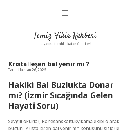
menüyü
Anasayfa
aç
Gizlilik Politikası
Temiz Fikir Rehberi
Yasal Uyarı
Hayatına ferahlık katan öneriler!
Hakkımızda
Kristalleşen bal yenir mi ?
Tarih: Haziran 26, 2026
Hakiki Bal Buzlukta Donar
mı? (İzmir Sıcağında Gelen
Hayati Soru)
Sevgili okurlar, Ronesanskoltukyikama ekibi olarak
bugün “Kristalleşen bal yenir mi” konusunu sizlerle