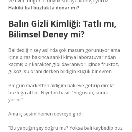
Ve evet, bugün o büyük soruyu konuşuyoruz:
Hakiki bal buzlukta donar mı?
Balın Gizli Kimliği: Tatlı mı,
Bilimsel Deney mi?
Bal dediğin şey aslında çok masum görünüyor ama
içine biraz bakınca sanki kimya laboratuvarından
kaçmış bir karakter gibi davranıyor. İçinde fruktoz,
glikoz, su oranı derken bildiğin küçük bir evren.
Bir gün marketten aldığım balı eve getirip direkt
buzluğa attım. Niyetim basit: “Soğusun, sonra
yerim.”
Ama iç sesim hemen devreye girdi:
“Bu yaptığın şey doğru mu? Yoksa balı kaybedip buz